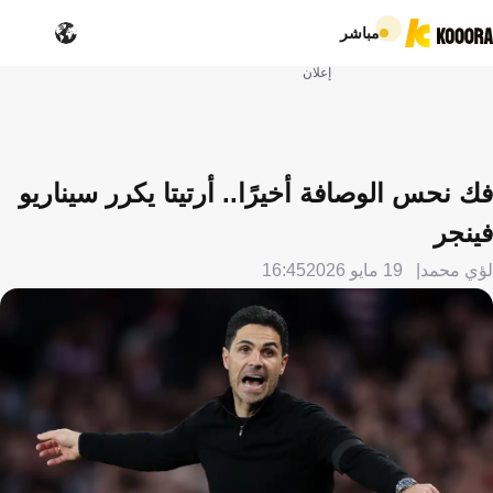
مباشر
إعلان
فك نحس الوصافة أخيرًا.. أرتيتا يكرر سيناريو
فينجر
لؤي محمد
19 مايو 2026
16:45