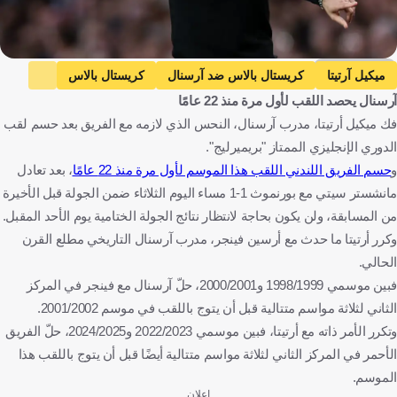
Getty Images
ميكيل آرتيتا
كريستال بالاس ضد آرسنال
كريستال بالاس
آرسنال يحصد اللقب لأول مرة منذ 22 عامًا
آرسنال
الدوري الإنجليزي الممتاز
فك ميكيل أرتيتا، مدرب آرسنال، النحس الذي لازمه مع الفريق بعد حسم لقب
بورنموث ضد مانشستر سيتي
بورنموث
مانشستر سيتي
الدوري الإنجليزي الممتاز "بريميرليج".
إسبانيا
إنجلترا
كرة قدم
و
حسم الفريق اللندني اللقب هذا الموسم لأول مرة منذ 22 عامًا
، بعد تعادل
مانشستر سيتي مع بورنموث 1-1 مساء اليوم الثلاثاء ضمن الجولة قبل الأخيرة
من المسابقة، ولن يكون بحاجة لانتظار نتائج الجولة الختامية يوم الأحد المقبل.
وكرر أرتيتا ما حدث مع أرسين فينجر، مدرب آرسنال التاريخي مطلع القرن
الحالي.
فبين موسمي 1998/1999 و2000/2001، حلّ آرسنال مع فينجر في المركز
الثاني لثلاثة مواسم متتالية قبل أن يتوج باللقب في موسم 2001/2002.
وتكرر الأمر ذاته مع أرتيتا، فبين موسمي 2022/2023 و2024/2025، حلّ الفريق
الأحمر في المركز الثاني لثلاثة مواسم متتالية أيضًا قبل أن يتوج باللقب هذا
الموسم.
إعلان