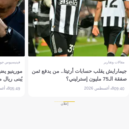
مقالات وتقارير
فينيسيوس جون
جيمارايش يقلب حسابات أرتيتا.. من يدفع ثمن
مورينيو يض
صفقة الـ75 مليون إسترليني؟
يُبنى ريال 
8 أغسطس 2026
8 أغسطس 2026
05:49
09:40
إعلان