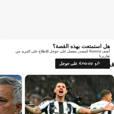
هل استمتعت بهذه القصة؟
أضف Kooora كمصدر مفضل على جوجل للاطلاع على المزيد من
تقاريرنا
قد يعجبك أيضاً
تابع Kooora على جوجل