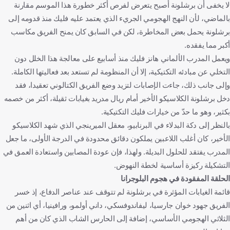
لا يخفى أن برشلونة أصبح يتعرض لفرص أكثر خطورة هذا الموسم مقارنة
بالماضي، لأن النهج الهجومي الجريء الذي يعتمد عليه فليك منذ قدومه إلى
برشلونة يحمل بعض المخاطرة، لكن في السابق كان يمنح الفريق مكاسب
أكبر مما يفقده.
ويعمل المدرب الألماني هانز فليك منذ أسابيع على معالجة هذا الخلل دون
التخلي عن مبادئه التكتيكية، إلا أن المنظومة لم تستعد بعد فعاليتها الكاملة.
وإلى جانب ذلك، جاءت الإصابات لتزيد وضع الفريق الكتالوني تعقيدا، فقد
دخل برشلونة الكلاسيكو الأخير أمام ريال مدريد بغيابات ثقيلة، أكثر من خصمه
بكثير، وهو ما حدّ من خيارات فليك التكتيكية.
بالنظر إلى دكة البدلاء في البرنابيو، معقل الميرينجي الذي شهد الكلاسيكو
الأخير، كان أغلب اللاعبين يملكون دقائق محدودة في الدرجة الأولى، ما جعل
المدرب يفتقد للحلول البديلة. ولهذا، فإن عودة المصابين واستعادة العمق في
التشكيلة ركيزة أساسية لخطة النهوض.
الحلقة المفقودة في هجوم البلوجرانا
قائمة الغيابات المؤثرة في برشلونة لم تتوقف عند عناصر الدفاع، إذ خسر
الفريق جهود خوان جارسيا، ليفاندوفسكي، داني أولمو، ورافينيا، أي اثنين من
الثلاثي الهجومي الأساسي، إضافة إلى الحارس الشاب الذي كان من أهم