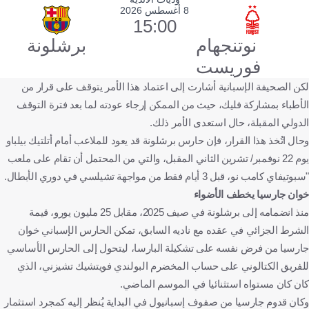
8 أغسطس 2026
15:00
نوتنجهام
برشلونة
فوريست
لكن الصحيفة الإسبانية أشارت إلى اعتماد هذا الأمر يتوقف على قرار من
الأطباء بمشاركة فليك، حيث من الممكن إرجاء عودته لما بعد فترة التوقف
الدولي المقبلة، حال استعدى الأمر ذلك.
وحال اتُخذ هذا القرار، فإن حارس برشلونة قد يعود للملاعب أمام أتلتيك بيلباو
يوم 22 نوفمبر/ تشرين الثاني المقبل، والتي من المحتمل أن تقام على ملعب
"سبوتيفاي كامب نو، قبل 3 أيام فقط من مواجهة تشيلسي في دوري الأبطال.
خوان جارسيا يخطف الأضواء
منذ انضمامه إلى برشلونة في صيف 2025، مقابل 25 مليون يورو، قيمة
الشرط الجزائي في عقده مع ناديه السابق، تمكن الحارس الإسباني خوان
جارسيا من فرض نفسه على تشكيلة البارسا، ليتحول إلى الحارس الأساسي
للفريق الكتالوني على حساب المخضرم البولندي فويتشيك تشيزني، الذي
كان كان مستواه استثنائيا في الموسم الماضي.
وكان قدوم جارسيا من صفوف إسبانيول في البداية يُنظر إليه كمجرد استثمار