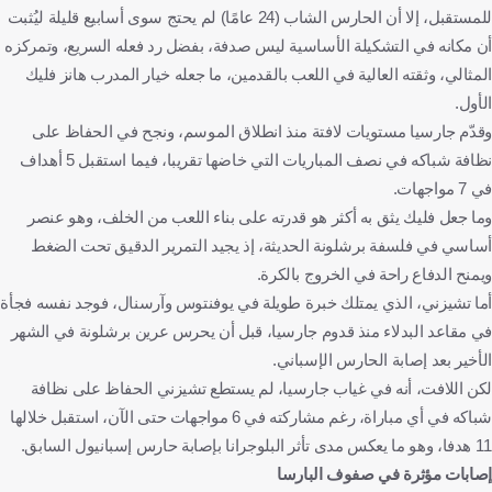
للمستقبل، إلا أن الحارس الشاب (24 عامًا) لم يحتج سوى أسابيع قليلة ليُثبت
أن مكانه في التشكيلة الأساسية ليس صدفة، بفضل رد فعله السريع، وتمركزه
المثالي، وثقته العالية في اللعب بالقدمين، ما جعله خيار المدرب هانز فليك
الأول.
وقدّم جارسيا مستويات لافتة منذ انطلاق الموسم، ونجح في الحفاظ على
نظافة شباكه في نصف المباريات التي خاضها تقريبا، فيما استقبل 5 أهداف
في 7 مواجهات.
وما جعل فليك يثق به أكثر هو قدرته على بناء اللعب من الخلف، وهو عنصر
أساسي في فلسفة برشلونة الحديثة، إذ يجيد التمرير الدقيق تحت الضغط
ويمنح الدفاع راحة في الخروج بالكرة.
أما تشيزني، الذي يمتلك خبرة طويلة في يوفنتوس وآرسنال، فوجد نفسه فجأة
في مقاعد البدلاء منذ قدوم جارسيا، قبل أن يحرس عرين برشلونة في الشهر
الأخير بعد إصابة الحارس الإسباني.
لكن اللافت، أنه في غياب جارسيا، لم يستطع تشيزني الحفاظ على نظافة
شباكه في أي مباراة، رغم مشاركته في 6 مواجهات حتى الآن، استقبل خلالها
11 هدفا، وهو ما يعكس مدى تأثر البلوجرانا بإصابة حارس إسبانيول السابق.
إصابات مؤثرة في صفوف البارسا