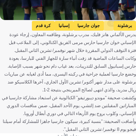
Getty Images
برشلونة
جوان جارسيا
إسبانيا
كرة قدم
يدرس الألماني هانز فليك، مدرب برشلونة، وطاقمه المعاون، إرجاء عودة
الإسباني خوان جارسيا حارس مرمى الفريق الكتالوني، إلى الملاعب قبل
فترة التوقف الدولي المقررة خلال شهر نوفمبر/ تشرين الثاني المقبل.
وكانت الساعات الماضية قد زفت أنباء سارة للجهاز الفني للبارسا، بعودة
حارس إسبانيول السابق للتدريبات، بعد غياب دام نحو شهر بسبب الإصابة.
وخضع جارسيا لعملية جراحية في ركبته اليسرى، مما أدى لغيابه عن مباريات
برشلونة على مدار شهر أكتوبر/ تشرين الأول الجاري، آخرها الكلاسيكو ضد
ريال مدريد، والذي انتهى لصالح الميرينجي بنتيجة 2-1.
وكشفت صحيفة "موندو ديبورتيفو" الكتالونية عن استبعاد مشاركة جارسيا في
المباراتين المقبلتين ضد إلتشي، يوم الأحد المقبل، ضمن منافسات الدوري
الإسباني، وكلوب بروج يوم الأربعاء التالي في دوري أبطال أوروبا.
وأضافت الصحيفة: "بنسبة كبيرة، سيكون جارسيا جاهزا للمشاركة أمام سيلتا
فيجو يوم 8 نوفمبر/ تشرين الثاني المقبل".
وديات الأندية