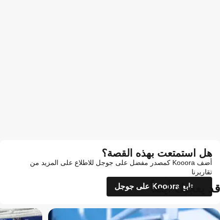
هل استمتعت بهذه القصة؟
أضف Kooora كمصدر مفضل على جوجل للاطلاع على المزيد من
تقاريرنا
قد يعجبك أيضاً
تابع Kooora على جوجل