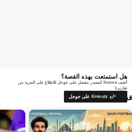
هل استمتعت بهذه القصة؟
أضف Kooora كمصدر مفضل على جوجل للاطلاع على المزيد من
تقاريرنا
قد يعجبك أيضاً
تابع Kooora على جوجل