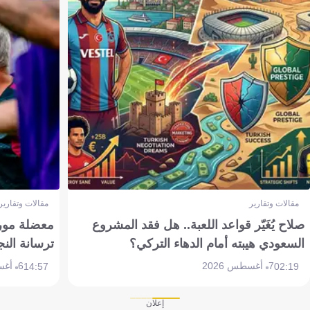
مقالات وتقارير
مقالات وتقارير
صلاح يُغَيّر قواعد اللعبة.. هل فقد المشروع
معضلة مورين
السعودي هيبته أمام الدهاء التركي؟
ترسانة النج
7 أغسطس 2026
6 أغسطس 2026
14:57
02:19
إعلان