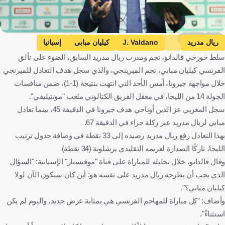
Getty Images
ريال مدريد
J. Valdano
كيليان مبابي
إسبانيا
سلط خورخي فالدانو، نجم ومدرب ريال مدريد السابق، الضوء على تألق
الأرجنتين
فرنسا
كرة قدم
الفرنسي كيليان مبابي، نجم الميرينجي، والذي سجل هدف التعادل للميرنجي
خلال مواجهة جيرونا، أمس الأحد التي انتهت بنتيجة (1-1)، ضمن منافسات
الجولة 14 من الليجا، في معقل الفريق الكتالوني ملعب "مونتيليفي".
سجل المغربي عز الدين أوناحي هدف جيرونا في الدقيقة 45، بينما تعادل
مبابي لريال مدريد عبر ركلة جزاء في الدقيقة 67.
بهذا التعادل رفع ريال مدريد رصيده إلى 33 نقطة في وصافة جدول ترتيب
الليجا، تاركًا الصدارة لغريمه التقليدي برشلونة (34 نقطة)
وقال فالدانو، خلال تحليله للمباراة على قناة "موفيستار" الإسبانية: "السؤال
الذي يجب أن يطرحه ريال مدريد على نفسه هو: أين كان سيكون الآن لولا
كيليان مبابي؟".
وأضاف: "كل مباراة للمهاجم الفرنسي هي بمثابة عرض جديد، واليوم لم يكن
استثناءً".