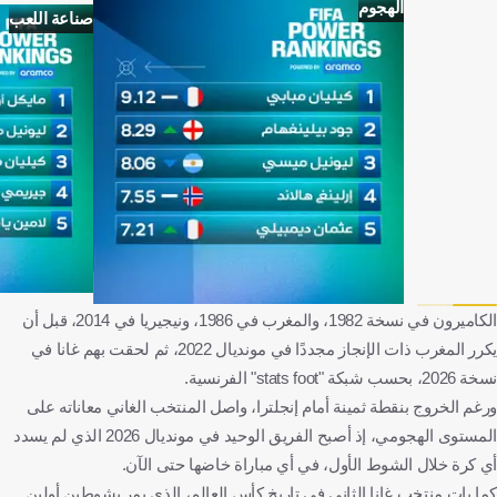
الهجوم
صناعة اللعب
الكاميرون في نسخة 1982، والمغرب في 1986، ونيجيريا في 2014، قبل أن
يكرر المغرب ذات الإنجاز مجددًا في مونديال 2022، ثم لحقت بهم غانا في
نسخة 2026، بحسب شبكة "stats foot" الفرنسية.
ورغم الخروج بنقطة ثمينة أمام إنجلترا، واصل المنتخب الغاني معاناته على
المستوى الهجومي، إذ أصبح الفريق الوحيد في مونديال 2026 الذي لم يسدد
أي كرة خلال الشوط الأول، في أي مباراة خاضها حتى الآن.
كما بات منتخب غانا الثاني في تاريخ كأس العالم، الذي يمر بشوطين أولين