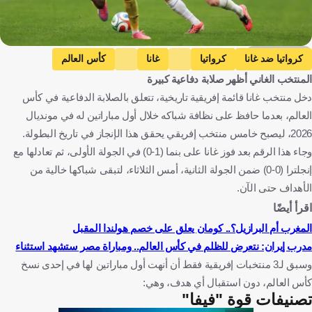
Getty Images
كرواتيا ضد غانا
كرواتيا
غانا
كأس العالم
المنتخب الغاني أظهر صلابة دفاعية كبيرة
إنجلترا ضد غانا
إنجلترا
المغرب ضد هايتي
المغرب
دخل منتخب غانا قائمة إفريقية تاريخية، تتعلق بالصلابة الدفاعية في كأس
هايتي
كرواتيا
غانا
الولايات المتحدة
إنجلترا
العالم، بعدما حافظ على نظافة شباكه خلال أول مباراتين له في مونديال
المغرب
هايتي
كرة قدم
2026، ليصبح خامس منتخب إفريقي يحقق هذا الإنجاز في تاريخ البطولة.
وجاء هذا الرقم بعد فوز غانا على بنما (1-0) في الجولة الأولى، ثم تعادلها مع
إنجلترا (0-0) ضمن الجولة الثانية، أمس الثلاثاء، لتبقى شباكها خالية من
الأهداف حتى الآن.
اقرأ أيضًا
المغرب أم البرازيل؟.. كومان يعلق على خصم هولندا المقبل
مدرب إيران: نتعرض للظلم في كأس العالم.. ومباراة مصر ستشهد استثناء
وسبق لـ3 منتخبات إفريقية فقط أن أنهت أول مباراتين لها في إحدى نسخ
كأس العالم، دون استقبال أي هدف، وهي:
تصنيفات قوة "فيفا"