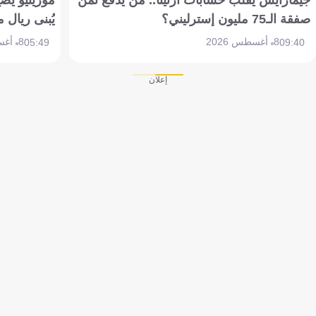
صفقة الـ75 مليون إسترليني؟
يُبنى ريال 
8 أغسطس 2026
8 أغسطس 2026
05:49
09:40
إعلان