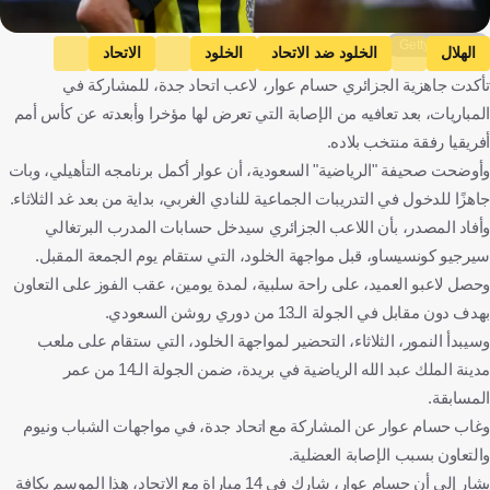
Getty Images
الهلال
الخلود ضد الاتحاد
الخلود
الاتحاد
تأكدت جاهزية الجزائري حسام عوار، لاعب اتحاد جدة، للمشاركة في
دوري روشن السعودي
حسام عوار
المملكة العربية السعودية
المباريات، بعد تعافيه من الإصابة التي تعرض لها مؤخرا وأبعدته عن كأس أمم
الجزائر
كرة قدم
أفريقيا رفقة منتخب بلاده.
وأوضحت صحيفة "الرياضية" السعودية، أن عوار أكمل برنامجه التأهيلي، وبات
جاهزًا للدخول في التدريبات الجماعية للنادي الغربي، بداية من بعد غد الثلاثاء.
وأفاد المصدر، بأن اللاعب الجزائري سيدخل حسابات المدرب البرتغالي
سيرجيو كونسيساو، قبل مواجهة الخلود، التي ستقام يوم الجمعة المقبل.
وحصل لاعبو العميد، على راحة سلبية، لمدة يومين، عقب الفوز على التعاون
بهدف دون مقابل في الجولة الـ13 من دوري روشن السعودي.
وسيبدأ النمور، الثلاثاء، التحضير لمواجهة الخلود، التي ستقام على ملعب
مدينة الملك عبد الله الرياضية في بريدة، ضمن الجولة الـ14 من عمر
المسابقة.
وغاب حسام عوار عن المشاركة مع اتحاد جدة، في مواجهات الشباب ونيوم
والتعاون بسبب الإصابة العضلية.
يشار إلى أن حسام عوار، شارك في 14 مباراة مع الاتحاد، هذا الموسم بكافة