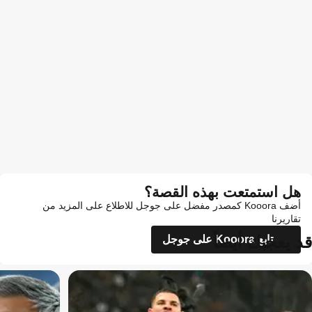
هل استمتعت بهذه القصة؟
أضف Kooora كمصدر مفضل على جوجل للاطلاع على المزيد من
تقاريرنا
قد يعجبك أيضاً
تابع Kooora على جوجل