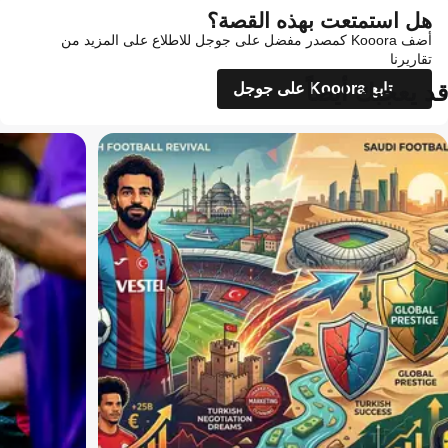
هل استمتعت بهذه القصة؟
أضف Kooora كمصدر مفضل على جوجل للاطلاع على المزيد من
تقاريرنا
قد يعجبك أيضاً
تابع Kooora على جوجل