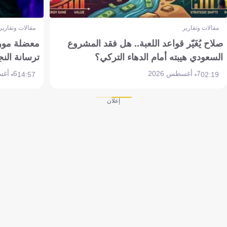
مقالات وتقارير
مقالات وتقارير
صلاح يُغَيّر قواعد اللعبة.. هل فقد المشروع
معضلة مورين
السعودي هيبته أمام الدهاء التركي؟
ترسانة النج
7 أغسطس 2026
6 أغسطس 2026
14:57
02:19
إعلان