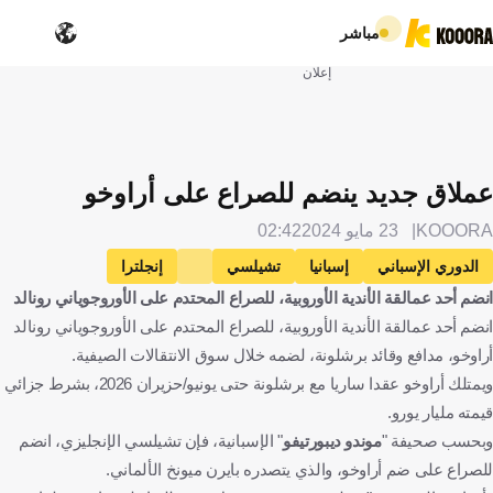
مباشر
إعلان
عملاق جديد ينضم للصراع على أراوخو
KOOORA
23 مايو 2024
02:42
الدوري الإسباني
إسبانيا
تشيلسي
إنجلترا
انضم أحد عمالقة الأندية الأوروبية، للصراع المحتدم على الأوروجوياني رونالد
برشلونة
إشبيلية
بايرن ميونخ
ألمانيا
انضم أحد عمالقة الأندية الأوروبية، للصراع المحتدم على الأوروجوياني رونالد
رونالد أراوخو
أورغواي
الإنتقالات
كرة قدم
أراوخو، مدافع وقائد برشلونة، لضمه خلال سوق الانتقالات الصيفية.
ويمتلك أراوخو عقدا ساريا مع برشلونة حتى يونيو/حزيران 2026، بشرط جزائي
قيمته مليار يورو.
وبحسب صحيفة "
موندو ديبورتيفو
" الإسبانية، فإن تشيلسي الإنجليزي، انضم
للصراع على ضم أراوخو، والذي يتصدره بايرن ميونخ الألماني.