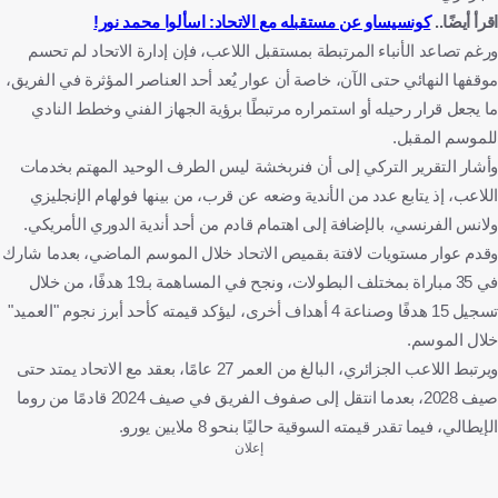
اقرأ أيضًا..
كونسيساو عن مستقبله مع الاتحاد: اسألوا محمد نور!
ورغم تصاعد الأنباء المرتبطة بمستقبل اللاعب، فإن إدارة الاتحاد لم تحسم
موقفها النهائي حتى الآن، خاصة أن عوار يُعد أحد العناصر المؤثرة في الفريق،
ما يجعل قرار رحيله أو استمراره مرتبطًا برؤية الجهاز الفني وخطط النادي
للموسم المقبل.
وأشار التقرير التركي إلى أن فنربخشة ليس الطرف الوحيد المهتم بخدمات
اللاعب، إذ يتابع عدد من الأندية وضعه عن قرب، من بينها فولهام الإنجليزي
ولانس الفرنسي، بالإضافة إلى اهتمام قادم من أحد أندية الدوري الأمريكي.
وقدم عوار مستويات لافتة بقميص الاتحاد خلال الموسم الماضي، بعدما شارك
في 35 مباراة بمختلف البطولات، ونجح في المساهمة بـ19 هدفًا، من خلال
تسجيل 15 هدفًا وصناعة 4 أهداف أخرى، ليؤكد قيمته كأحد أبرز نجوم "العميد"
خلال الموسم.
ويرتبط اللاعب الجزائري، البالغ من العمر 27 عامًا، بعقد مع الاتحاد يمتد حتى
صيف 2028، بعدما انتقل إلى صفوف الفريق في صيف 2024 قادمًا من روما
الإيطالي، فيما تقدر قيمته السوقية حاليًا بنحو 8 ملايين يورو.
إعلان