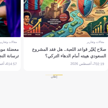
مقالات وتقارير
مقالات وتقارير
صلاح يُغَيّر قواعد اللعبة.. هل فقد المشروع
معضلة مورين
السعودي هيبته أمام الدهاء التركي؟
ترسانة النج
7 أغسطس 2026
6 أغسطس 2026
14:57
02:19
إعلان