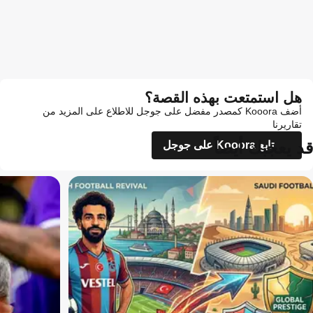
هل استمتعت بهذه القصة؟
أضف Kooora كمصدر مفضل على جوجل للاطلاع على المزيد من
تقاريرنا
قد يعجبك أيضاً
تابع Kooora على جوجل