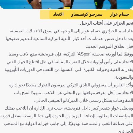
Getty Images
حسام عوار
سيرجيو كونسيساو
الاتحاد
نجم الجزائر على أعتاب الرحيل
دوري روشن السعودي
الجزائر
البرتغال
عاد اسم الجزائري حسام عوار إلى الواجهة في سوق الانتقالات الصيفية،
المملكة العربية السعودية
كرة قدم
بعدما دخل ضمن اهتمامات أحد كبار الأندية التركية الساعية لتدعيم صفوفها
قبل انطلاق الموسم الجديد.
ووفقًا لما أوردته صحيفة "ASpor" التركية، فإن فنربخشة يضع لاعب وسط
الاتحاد على رأس أولوياته خلال الفترة المقبلة، في ظل اقتناع الجهاز الفني
بقدراته الفنية وخبراته الكبيرة التي اكتسبها من اللعب في الدوريات الأوروبية
والسعودية.
وأكد التقرير أن مسؤولي النادي التركي يدرسون التحرك مجددًا نحو إدارة
الاتحاد من أجل معرفة موقفها من التخلي عن اللاعب، تمهيدًا لفتح باب
المفاوضات بشكل رسمي خلال الميركاتو الصيفي الحالي.
ويحظى عوار بتقدير كبير داخل فنربخشة، حيث ترى الإدارة أن اللاعب يمتلك
المواصفات المطلوبة لإضافة المزيد من الجودة إلى خط الوسط، بفضل قدرته
على صناعة اللعب والمساهمة تهديفيًا، إلى جانب خبراته الدولية مع المنتخب
الجزائري.