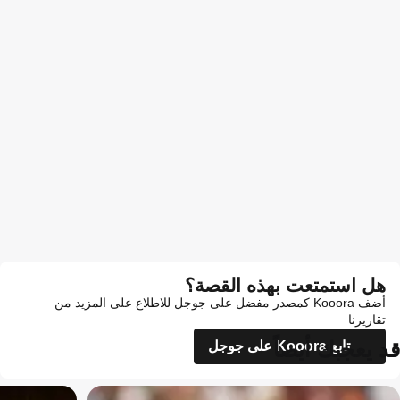
هل استمتعت بهذه القصة؟
أضف Kooora كمصدر مفضل على جوجل للاطلاع على المزيد من
تقاريرنا
قد يعجبك أيضاً
تابع Kooora على جوجل