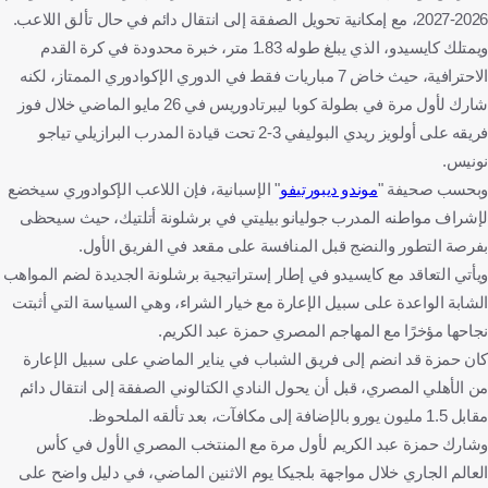
2026-2027، مع إمكانية تحويل الصفقة إلى انتقال دائم في حال تألق اللاعب.
ويمتلك كايسيدو، الذي يبلغ طوله 1.83 متر، خبرة محدودة في كرة القدم
الاحترافية، حيث خاض 7 مباريات فقط في الدوري الإكوادوري الممتاز، لكنه
شارك لأول مرة في بطولة كوبا ليبرتادوريس في 26 مايو الماضي خلال فوز
فريقه على أولويز ريدي البوليفي 3-2 تحت قيادة المدرب البرازيلي تياجو
نونيس.
وبحسب صحيفة "
موندو ديبورتيفو
" الإسبانية، فإن اللاعب الإكوادوري سيخضع
لإشراف مواطنه المدرب جوليانو بيليتي في برشلونة أتلتيك، حيث سيحظى
بفرصة التطور والنضج قبل المنافسة على مقعد في الفريق الأول.
ويأتي التعاقد مع كايسيدو في إطار إستراتيجية برشلونة الجديدة لضم المواهب
الشابة الواعدة على سبيل الإعارة مع خيار الشراء، وهي السياسة التي أثبتت
نجاحها مؤخرًا مع المهاجم المصري حمزة عبد الكريم.
كان حمزة قد انضم إلى فريق الشباب في يناير الماضي على سبيل الإعارة
من الأهلي المصري، قبل أن يحول النادي الكتالوني الصفقة إلى انتقال دائم
مقابل 1.5 مليون يورو بالإضافة إلى مكافآت، بعد تألقه الملحوظ.
وشارك حمزة عبد الكريم لأول مرة مع المنتخب المصري الأول في كأس
العالم الجاري خلال مواجهة بلجيكا يوم الاثنين الماضي، في دليل واضح على