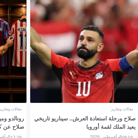
مقالات وتقارير
مقالات وتقارير
صلاح ورحلة استعادة العرش.. سيناريو تاريخي
رونالدو وم
يعيد الملك لقمة أوروبا
صلاح عن ك
6 أغسطس 2026
5 أغسطس 2026
17:29
08:04