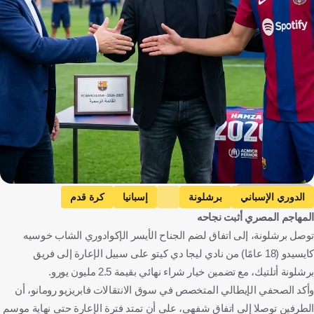
Goal AR, Gemini
الدوري الإسباني
برشلونة
إسبانيا
كرة قدم
المهاجم المصري أثبت نجاحه
توصل برشلونة، إلى اتفاق لضم الجناح الأيسر الإكوادوري الشاب خوسيه
كايسيدو (18 عامًا) من نادي ليجا دي كيتو على سبيل الإعارة إلى فريق
برشلونة أتلتيك، مع تضمين خيار شراء نهائي بقيمة 2.5 مليون يورو.
وأكد الصحفي الإيطالي المتخصص في سوق الانتقالات فابريزيو رومانو، أن
الطرفين توصلا إلى اتفاق شفهي، على أن تمتد فترة الإعارة حتى نهاية موسم