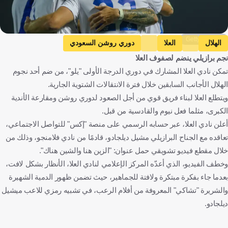
Getty Images
الهلال
العلا
دوري روشن السعودي
نجم برازيلي ينضم لصفوف العلا
المملكة العربية السعودية
كرة قدم
تمكن نادي العلا المشارك في دوري الدرجة الأولى "يلو"، من ضم أحد نجوم
الهلال الأجانب السابقين خلال فترة الانتقالات الشتوية الجارية.
ويتطلع العلا لبناء فريق قوي من أجل الصعود لدوري روشن ومقارعة الأندية
الكبرى، مثلما فعل نيوم والقادسية من قبل.
أعلن نادي العلا، عبر حسابه الرسمي على منصة "إكس" للتواصل الاجتماعي،
تعاقده مع الجناح البرازيلي مشيل ديلجادو، قادمًا من نادي فلامنجو، وذلك من
خلال مقطع فيديو تشويقي حمل عنوان: "الزين هنا والشين هناك".
وخطف الفيديو، الذي أعدّه المركز الإعلامي لنادي العلا، الأنظار بشكل لافت،
بعدما جاء بفكرة مبتكرة ولافتة للجماهير، حيث تضمن ظهور الدمية الشهيرة
والشريرة "تشاكي" المعروفة من أفلام الرعب، في تشبيه رمزي للاعب ميشيل
ديلجادو.