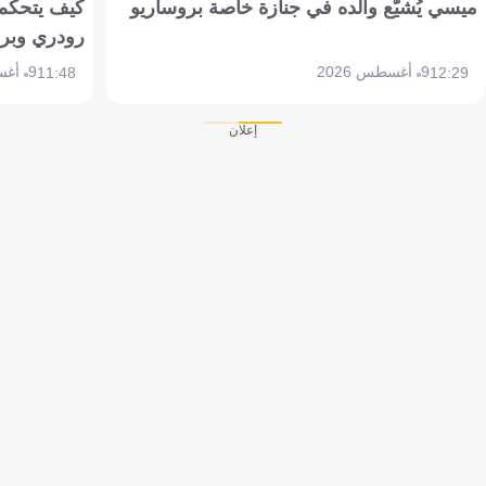
ميسي يُشيّع والده في جنازة خاصة بروساريو
كيف يتحكم 
رودري وبر
9 أغسطس 2026
9 أغسطس 2026
11:48
12:29
إعلان