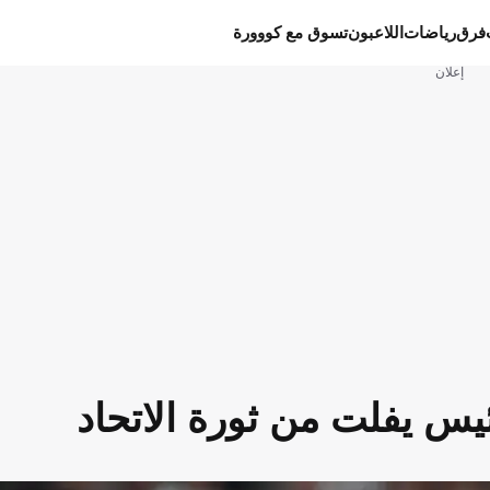
فرق
رياضات
اللاعبون
تسوق مع كووورة
إعلان
س يفلت من ثورة الاتحاد