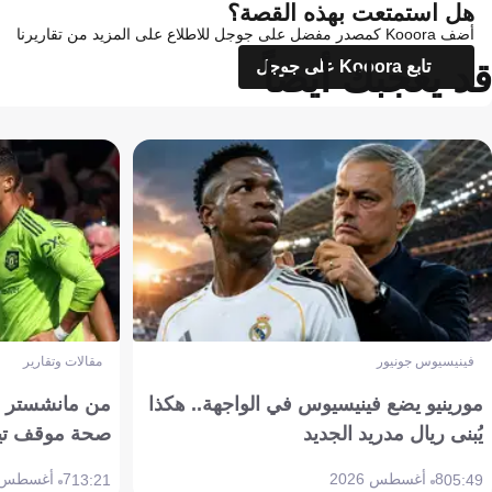
هل استمتعت بهذه القصة؟
أضف Kooora كمصدر مفضل على جوجل للاطلاع على المزيد من تقاريرنا
قد يعجبك أيضاً
تابع Kooora على جوجل
فينيسيوس جونيور
مقالات وتقارير
مورينيو يضع فينيسيوس في الواجهة.. هكذا
من مانشستر إل
يُبنى ريال مدريد الجديد
صحة موقف تين هاج 
8 أغسطس 2026
7 أغسطس 2026
13:21
05:49