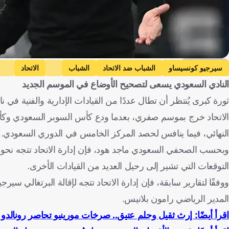
Getty Images
سيرجيو كونسيساو
الشباب ضد الاتحاد
الشباب
الاتحاد
النادي السعودي يسعى لتصحيح الأوضاع في الموسم الجديد
ثورة كبرى يُنتظر أن تطال عددًا من القيادات الإدارية والفنية في 
الاتحاد خرج بموسم صفري، بعدما ودع كأس السوبر السعودي وكأس
النهائي، فيما ينافس لحصد المركز الخامس في الدوري السعودي.
وبحسب الصحفي السعودي ماجد هود، فإن إدارة الاتحاد تتجه نحو ال
التوقعات التي تشير إلى رحيل العديد من القيادات الأخرى.
ووفقًا لتقارير سابقة، فإن إدارة الاتحاد تتجه لإقالة البرتغالي س
المدير الرياضي رامون بلانيس.
اقرأ أيضًا: إرث ثقيل وحلم عتيق.. صرخات مورينيو تحاصر رونالدو ف