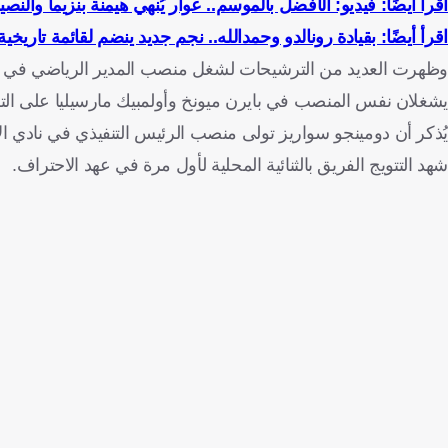
اقرأ أيضًا: فيديو: الأفضل بالموسم.. عوار يُنهي هيمنة بنزيما والنص
اقرأ أيضًا: بقيادة رونالدو وحمدالله.. نجم جديد ينضم لقائمة تاري
وظهرت العديد من الترشيحات لشغل منصب المدير الرياضي في نادي
يشغلان نفس المنصب في بايرن ميونخ وأولمبيك مارسيليا على الت
شهد التتويج الفريق بالثنائية المحلية لأول مرة في عهد الاحتراف.