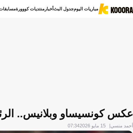
مباريات اليوم
جدول البث
أخبار
منتديات كووورة
مسابقات
عكس كونسيساو وبلانيس.. الرئي
أحمد منسي
15 مايو 2026
07:34