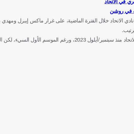
يري في الاتحاد
خية في روشن
 الاتحاد خلال الفترة الماضية، على غرار ماكس إيبرل ومهدي ب
رتيب.
يُذكر أن دومينجو سواريز تولى منصب الرئيس التنفيذي في نادي الاتحاد منذ سبتمبر/أيلول 2023، ورغم الم