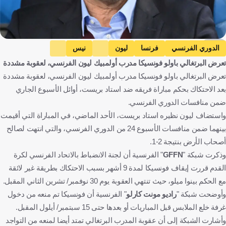
AFP
الدوري الفرنسي
فرنسا
ليون
نيس
تعرض البرتغالي باولو فونسيكا مدرب أولمبيك ليون الفرنسي، لعقوبة مشددة
باولو فونسيكا
البرتغال
كرة قدم
تعرض البرتغالي باولو فونسيكا مدرب أولمبيك ليون الفرنسي، لعقوبة مشددة
بعد الاحتكاك بحكم مباراة فريقه ضد استاد بريست، أوائل الأسبوع الجاري
ضمن منافسات الدوري الفرنسي.
واستضاف ليون نظيره استاد بريست، الأحد الماضي، في المباراة التي أقيمت
بينهما ضمن منافسات الأسبوع 24 من الدوري الفرنسي، والتي انتهت لصالح
أصحاب الأرض بنتيجة 2-1.
وذكرت شبكة "
GFFN
" الفرنسية أن لجنة الانضباط بالاتحاد الفرنسي لكرة
القدم قررت إيقاف فونسيكا لمدة 9 أشهر بسبب الاحتكاك بطريقة غير لائقة
مع الحكم بينوا ميلو، حيث تنتهي العقوبة يوم 30 نوفمبر/ تشرين الثاني المقبل.
وأوضحت شبكة "
راديو مونت كارلو
" الفرنسية أن فونسيكا تم منعه من دخول
غرفة خلع الملابس قبل المباريات أو بعدها حتى 15 سبتمبر/ أيلول المقبل.
وأشارت الشبكة إلى أن عقوبة المدرب البرتغالي تمتد أيضا لمنعه من التواجد