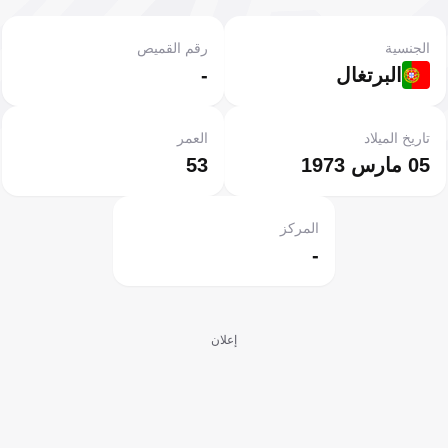
الجنسية
رقم القميص
البرتغال
-
تاريخ الميلاد
العمر
05 مارس 1973
53
المركز
-
إعلان