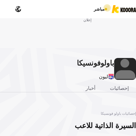
مباشر
إعلان
باولو
فونسيكا
ليون
إحصائيات
أخبار
إحصائيات باولو فونسيكا
السيرة الذاتية للاعب