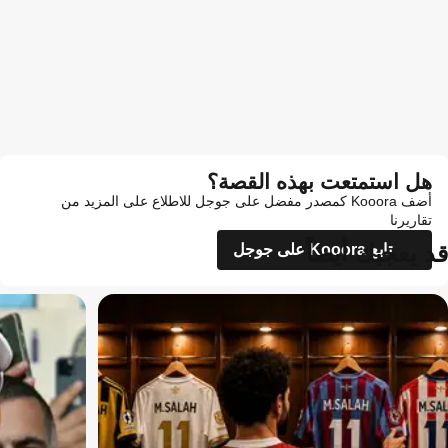
هل استمتعت بهذه القصة؟
أضف Kooora كمصدر مفضل على جوجل للاطلاع على المزيد من
تقاريرنا
قد يعجبك أيضاً
تابع Kooora على جوجل