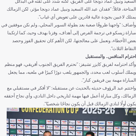
السعيد ونبيل عماد دونجا على الفريق، لكنه شدد على ثقته في البدائل
المتاحة، قائلاً: "فقدان عبد الله السعيد ونبيل عماد دونجا مؤثر، لكن الزمالك
يمتلك لاعبين بجودة عالية قادرين على تعويض أي غياب".
وأضاف: "واجهنا ظروفًا صعبة بعد بطولة السوبر المحلي، ولم نكن موفقين في
مباراة زيسكو في ترجمة الفرص إلى أهداف، وفزنا بهدف وحيد، كما ارتكبنا
بعض الأخطاء، ونعمل على معالجتها، لكن الأهم كان تحقيق الفوز وحصد
النقاط الثلاث".
احترام المنافس.. والمستقبل
وأكد احترامه لفريق كايزر تشيفز: "نحترم الفريق الجنوب أفريقي، فهو منظم
ويملك أسلوب لعب محدد، والجمهور يلعب دورًا كبيرًا في ملعبه، مما يجعل
المباراة مهمة بين فريقين كبار".
واختتم عبد الرؤوف حديثه بالحديث عن مستقبله: "لا أفكر في مستقبلي مع
الزمالك، وكل مباراة أعمل فيها مهمة لتاريخي داخل النادي، وأي نجاح أحققه
يكون أولًا لنادي الزمالك قبل أن يكون نجاحًا شخصيًا".