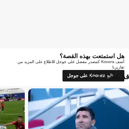
هل استمتعت بهذه القصة؟
أضف Kooora كمصدر مفضل على جوجل للاطلاع على المزيد من
تقاريرنا
قد يعجبك أيضاً
تابع Kooora على جوجل