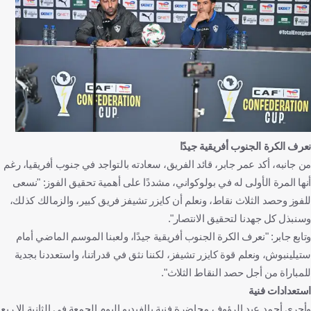
نعرف الكرة الجنوب أفريقية جيدًا
من جانبه، أكد عمر جابر، قائد الفريق، سعادته بالتواجد في جنوب أفريقيا، رغم
أنها المرة الأولى له في بولوكواني، مشددًا على أهمية تحقيق الفوز: "نسعى
للفوز وحصد الثلاث نقاط، ونعلم أن كايزر تشيفز فريق كبير، والزمالك كذلك،
وسنبذل كل جهدنا لتحقيق الانتصار".
وتابع جابر: "نعرف الكرة الجنوب أفريقية جيدًا، ولعبنا الموسم الماضي أمام
ستيلينبوش، ونعلم قوة كايزر تشيفز، لكننا نثق في قدراتنا، واستعددنا بجدية
للمباراة من أجل حصد النقاط الثلاث".
استعدادات فنية
وأجرى أحمد عبد الرؤوف محاضرة فنية بالفيديو اليوم الجمعة في الثانية إلا ربع