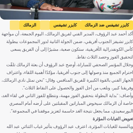
كايزر تشيفس ضد الزمالك
كايزر تشيفس
الزمالك
أكد أحمد عبد الرؤوف، المدير الفني لفريق الزمالك، اليوم الجمعة، أن مواجهة
كأس الكونفيدرالية الإفريقية
عمر جابر
عبدالله السعيد
كايزر تشيفز الجنوب أفريقي، ضمن الجولة الثانية لدور المجموعات ببطولة
نبيل عماد دونجا
مصر
كرة قدم
كأس الكونفدرالية الأفريقية، ستكون صعبة، مشيرًا إلى أن الفريق يسعى
لتحقيق الفوز وحصد الثلاث نقاط.
وخلال المؤتمر الصحفي للمباراة، أوضح عبد الرؤوف أن بعثة الزمالك تلقّت
احترام الجميع منذ وصولها إلى جنوب أفريقيا، مؤكدًا أهمية اللقاء، واعتراف
الجهاز الفني بالقوة الكبيرة للفريق المنافس. وقال: "نحن نمثل نادي الزمالك،
وفريقنا كبير، ونلعب من أجل الفوز والحصول على النقاط الثلاث".
وأضاف: "بداية البطولة بتحقيق الفوز مهمة، ونتطلع للفوز الثاني في لقاء الغد،
خاصة أن الزمالك سيخوض المباراتين المقبلتين على أرضه أمام المصري
البورسعيدي، مما يجعل نتيجة الغد حاسمة لتعزيز موقفنا في المجموعة".
تعويض الغيابات المؤثرة
وبالنسبة للغيابات المؤثرة، اعترف عبد الرؤوف بتأثير غياب الثنائي عبد الله