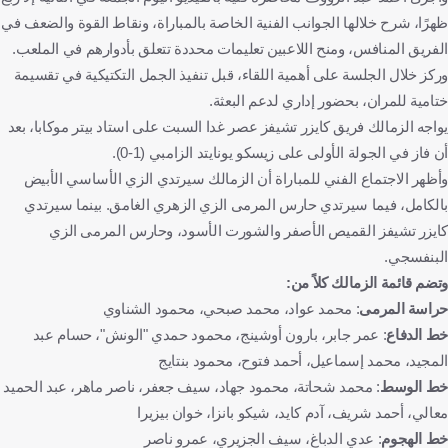
ظهرًا، شرح خلالها الجوانب الفنية الخاصة بالمباراة، ونقاط القوة والضعف في
الفريق المنافس، ومنح اللاعبين تعليمات محددة تتعلق بأدوارهم في الملعب.
وركز خلال الجلسة على أهمية اللقاء، قبل تنفيذ الجمل التكتيكية في تقسيمة
ختامية للمران، بحضور إداري لدعم البعثة.
يواجه الزمالك فريق كايزر تشيفز عصر غدا السبت على استاد بيتر موكابا، بعد
أن فاز في الجولة الأولى على زيسكو يونايتد الزامبي (1-0).
وأظهر الاجتماع الفني للمباراة أن الزمالك سيرتدي الزي الأساسي الأبيض
بالكامل، فيما سيرتدي حارس المرمى الزي الزهري الغامق. بينما سيرتدي
كايزر تشيفز القميص الأصفر والشورت الأسود، وحارس المرمى الزي
البنفسجي.
وتضم قائمة الزمالك كلاً من:
حراسة المرمى
: محمد عواد، محمد صبحي، محمود الشناوي
خط الدفاع
: عمر جابر، بارون أوشينج، محمود حمدي "الونش"، حسام عبد
المجيد، محمد إسماعيل، أحمد فتوح، محمود بنتايج
خط الوسط
: محمد شحاتة، محمود جهاد، سيف جعفر، ناصر ماهر، عبد الحميد
معالي، أحمد شريف، آدم كايد، شيكو بانزا، خوان بيزيرا
خط الهجوم
: عدي الدباغ، سيف الجزيري، عمرو ناصر