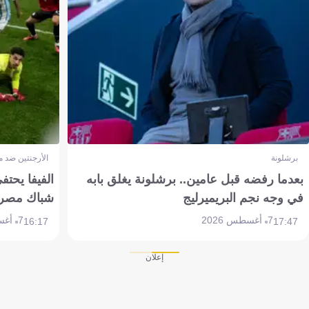
برشلونة
الأرجنتين ضد 
بعدما رفضه قبل عامين.. برشلونة يغلق بابه
الفيفا يحتفي
في وجه نجم البريميرليج
شباك مصر
7 أغسطس 2026
7 أغسطس 2026
16:17
17:47
إعلان