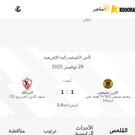
مباشر
إعلان
كأس الكونفيدرالية الإفريقية
29 نوفمبر 2025
انتهت
1
1
كايزر تشيفس
الزمالك
محمد صبحي (90'+6' هدف في
سيف الدين الجزيري (3')
مرماه)
استراحة
0-1
الأحداث
المُلخص
ترتيب
مناقشة
الرئيسية