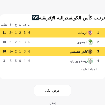
ترتيب كأس الكونفيدرالية الإفريقية
ل
ف
ت
خ
+/-
نقاط
11
+2
1
2
3
6
1
الزمالك
10
+2
2
1
3
6
2
المصري
10
+1
2
1
3
6
3
كايزر تشيفس
3
-5
5
0
1
6
4
زيسكو يونايتيد
الجولة القادمة
عرض الكل
إعلان