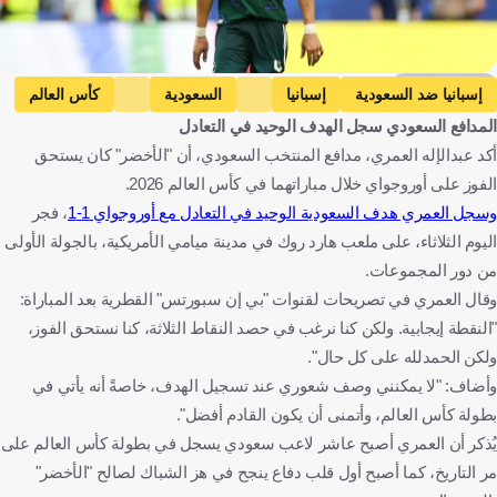
Getty Images
إسبانيا ضد السعودية
إسبانيا
السعودية
كأس العالم
المدافع السعودي سجل الهدف الوحيد في التعادل
عبدالإله العمري
إسبانيا
المملكة العربية السعودية
أكد عبدالإله العمري، مدافع المنتخب السعودي، أن "الأخضر" كان يستحق
الولايات المتحدة
كرة قدم
الفوز على أوروجواي خلال مباراتهما في كأس العالم 2026.
وسجل العمري هدف السعودية الوحيد في التعادل مع أوروجواي 1-1
، فجر
اليوم الثلاثاء، على ملعب هارد روك في مدينة ميامي الأمريكية، بالجولة الأولى
من دور المجموعات.
وقال العمري في تصريحات لقنوات "بي إن سبورتس" القطرية بعد المباراة:
"النقطة إيجابية. ولكن كنا نرغب في حصد النقاط الثلاثة، كنا نستحق الفوز،
ولكن الحمدلله على كل حال".
وأضاف: "لا يمكنني وصف شعوري عند تسجيل الهدف، خاصةً أنه يأتي في
بطولة كأس العالم، وأتمنى أن يكون القادم أفضل".
يُذكر أن العمري أصبح عاشر لاعب سعودي يسجل في بطولة كأس العالم على
مر التاريخ، كما أصبح أول قلب دفاع ينجح في هز الشباك لصالح "الأخضر"