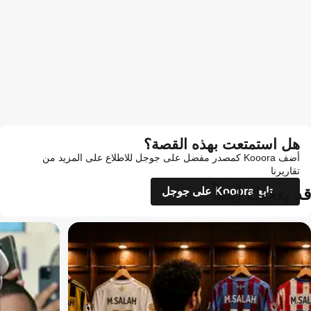
هل استمتعت بهذه القصة؟
أضف Kooora كمصدر مفضل على جوجل للاطلاع على المزيد من
تقاريرنا
قد يعجبك أيضاً
تابع Kooora على جوجل