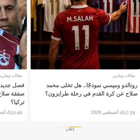
مقالات وتقارير
مقالات وتقارير
رونالدو وميسي نموذجًا.. هل تخلى محمد
فصل جديد بم
صلاح عن كرة القدم في رحلة طرابزون؟
صفقة صلاح
تركيا؟
5 أغسطس 2026
5 أغسطس 2026
14:49
17:29
إعلان