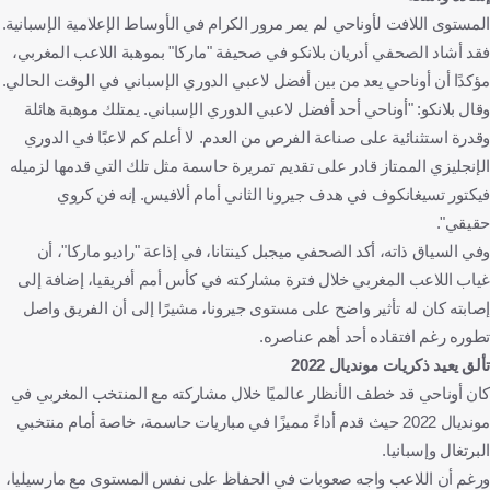
المستوى اللافت لأوناحي لم يمر مرور الكرام في الأوساط الإعلامية الإسبانية.
فقد أشاد الصحفي أدريان بلانكو في صحيفة "ماركا" بموهبة اللاعب المغربي،
مؤكدًا أن أوناحي يعد من بين أفضل لاعبي الدوري الإسباني في الوقت الحالي.
وقال بلانكو: "أوناحي أحد أفضل لاعبي الدوري الإسباني. يمتلك موهبة هائلة
وقدرة استثنائية على صناعة الفرص من العدم. لا أعلم كم لاعبًا في الدوري
الإنجليزي الممتاز قادر على تقديم تمريرة حاسمة مثل تلك التي قدمها لزميله
فيكتور تسيغانكوف في هدف جيرونا الثاني أمام ألافيس. إنه فن كروي
حقيقي".
وفي السياق ذاته، أكد الصحفي ميجبل كينتانا، في إذاعة "راديو ماركا"، أن
غياب اللاعب المغربي خلال فترة مشاركته في كأس أمم أفريقيا، إضافة إلى
إصابته كان له تأثير واضح على مستوى جيرونا، مشيرًا إلى أن الفريق واصل
تطوره رغم افتقاده أحد أهم عناصره.
تألق يعيد ذكريات مونديال 2022
كان أوناحي قد خطف الأنظار عالميًا خلال مشاركته مع المنتخب المغربي في
مونديال 2022 حيث قدم أداءً مميزًا في مباريات حاسمة، خاصة أمام منتخبي
البرتغال وإسبانيا.
ورغم أن اللاعب واجه صعوبات في الحفاظ على نفس المستوى مع مارسيليا،