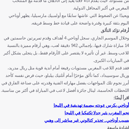
من مستواه، حيث يقدم أداءً لافتًا يعيد إلى الأذهان ما قدمه مع المنتخب
المغربي في أكبر المحافل الدولية.
وبعيدًا عن الضغوط التي عاشها سابقًا مع أولمبيك مارسيليا، يظهر أوناحي
اليوم بثقة كبيرة وقدرة واضحة على قيادة خط وسط فريقه.
أرقام تؤكد التألق
وخلال الموسم الجاري، سجل أوناحي 4 أهداف وقدم تمريرتين حاسمتين في
14 مباراة شارك فيها، بإجمالي 942 دقيقة لعب، وهي أرقام مميزة بالنسبة
للاعب وسط. غير أن تأثيره لا يقتصر على الأرقام فقط، بل يتجلى بشكل أكبر
في المباريات الكبرى.
فقد قدم اللاعب المغربي مستويات رفيعة أمام أندية قوية مثل ريال مدريد،
وريال سوسييداد، كما تألق مؤخرًا أمام أتلتيك بيلباو، حيث فرض نفسه كأحد
أبرز نجوم تلك المواجهات بفضل مهاراته الفنية وقدرته على صناعة الفارق في
اللحظات الحاسمة، لينال جائزة أفضل لاعب في المباراة في أكثر من مناسبة.
اقرأ أيضًا:
أوناحي يكرس عودته ببصمة تهديفية في الليجا
نجم المغرب يثير جدلا تكتيكيا في الليجا
بسبب أوناحي.. تحذير كتالوني غير مباشر إلى وهبي
إشادة واسعة