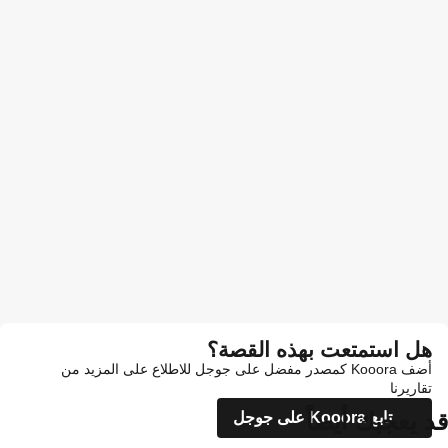
هل استمتعت بهذه القصة؟
أضف Kooora كمصدر مفضل على جوجل للاطلاع على المزيد من
تقاريرنا
قد يعجبك أيضاً
تابع Kooora على جوجل