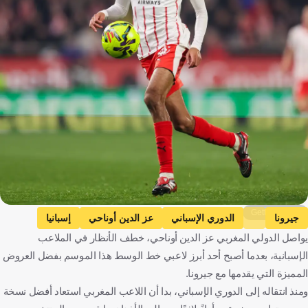
Getty Images
جيرونا
الدوري الإسباني
عز الدين أوناحي
إسبانيا
يواصل الدولي المغربي عز الدين أوناحي، خطف الأنظار في الملاعب
المغرب
كرة قدم
الإسبانية، بعدما أصبح أحد أبرز لاعبي خط الوسط هذا الموسم بفضل العروض
المميزة التي يقدمها مع جيرونا.
ومنذ انتقاله إلى الدوري الإسباني، بدا أن اللاعب المغربي استعاد أفضل نسخة