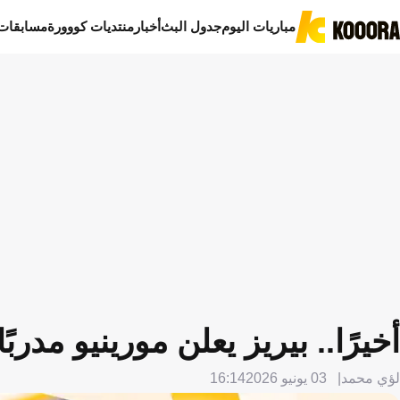
مباريات اليوم
جدول البث
أخبار
منتديات كووورة
مسابقات
أخيرًا.. بيريز يعلن مورينيو مدربً
لؤي محمد
03 يونيو 2026
16:14