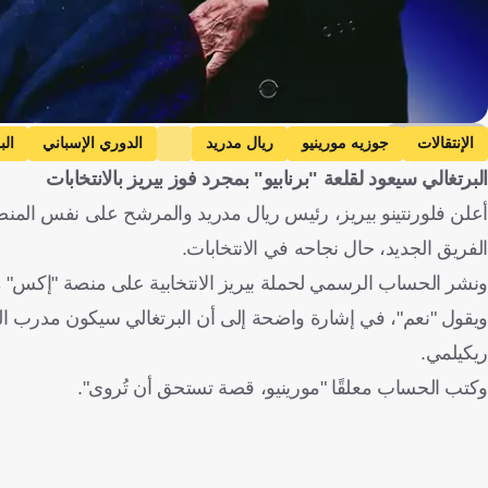
Getty Images
الإنتقالات
جوزيه مورينيو
ريال مدريد
الدوري الإسباني
الب
البرتغالي سيعود لقلعة "برنابيو" بمجرد فوز بيريز بالانتخابات
أعلن فلورنتينو بيريز، رئيس ريال مدريد والمرشح على نفس المنص
الفريق الجديد، حال نجاحه في الانتخابات.
ونشر الحساب الرسمي لحملة بيريز الانتخابية على منصة "إكس" مسا
ويقول "نعم"، في إشارة واضحة إلى أن البرتغالي سيكون مدرب الفر
ريكيلمي.
وكتب الحساب معلقًا "مورينيو، قصة تستحق أن تُروى".