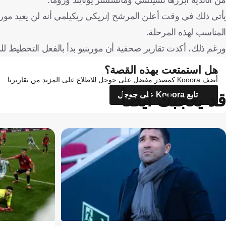
يأتي ذلك في وقت أعلن المرشح إنريكي ريكيلمي أنه لن يعيد مورين
المناسب لهذه المرحلة.
ورغم ذلك، أكدت تقارير صحفية أن مورينيو بدأ بالفعل التخطيط ل
هل استمتعت بهذه القصة؟
أضف Kooora كمصدر مفضل على جوجل للاطلاع على المزيد من تقاريرنا
قد يعجبك أيضاً
تابع Kooora على جوجل