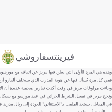
فيرينتسفاروشي
وهذه هي المرة الأولى التي يعلن فيها بيريز عن اتفاقه مع مورينيو، صاحب الـ63 عامًا، على تدريب 
ففي كل مرة يُسأل فيها عن هوية المدرب الذي سيخلف ألفارو أربي
وجاءت مراوغات بيريز في وقت أكدت تقارير صحفية عديدة أن الاتفا
ونجح بيريز في تفعيل الشرط الجزائي في عقد مورينيو مع بنفيكا، 
من الأندية أبرزها تشيلسي ومانشستر يونايتد وروما.