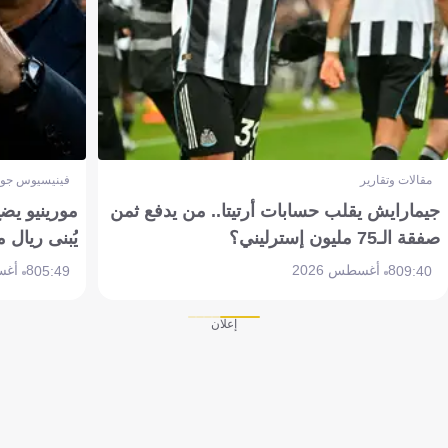
مقالات وتقارير
فينيسيوس جون
جيمارايش يقلب حسابات أرتيتا.. من يدفع ثمن
مورينيو يض
صفقة الـ75 مليون إسترليني؟
يُبنى ريال 
8 أغسطس 2026
8 أغسطس 2026
05:49
09:40
إعلان