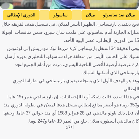
Getty
ميلان ضد ساسولو
ميلان
ساسولو
الدوري الإيطالي
نجح ديفيدي بارتيساجي، الظهير الأيسر لميلان، في تسجيل هدف لفريقه خلال
إيطاليا
كرة قدم
مباراته الجارية أمام ساسولو، على ملعب سان سيرو، ضمن منافسات الجولة
15 من الدوري الإيطالي، عصر اليوم الأحد.
وفي الدقيقة 34 استغل بارتيساجي كرة مررها لوكا مودريتش إلى لوفتوس
تشيك على الجانب الأيمن من منطقة جزاء ساسولو، الإنجليزي بدوره أرسل
كرة عرضية أرضية لأقصى الناحية اليسرى، مرت من أمام الجميع لتجد
بارتيساجي الذي أسكنها الشباك.
وهذ هو الهدف الأول الذي يسجله ديفيدي بارتيساجي في بطولة الدوري
الإيطالي.
في هذا الصدد، قالت شبكة أوبتا للإحصائيات، إن بارتيساجي بعمر (19 عاما
و350 يوما) هو أصغر مدافع إيطالي يسجل هدفا لميلان في بطولة الدوري منذ
أن فعل ذلك باولو مالديني في 28 فبراير 1988 أي منذ حوالي 37 عاما. وحينها
كان مالديني أسطورة ميلان، يبلغ من العمر 19 عاما و247 يوما.
إعلان