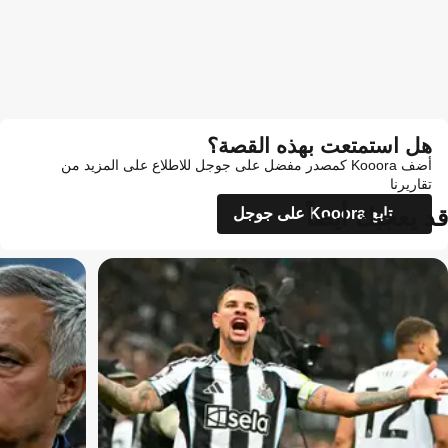
هل استمتعت بهذه القصة؟
أضف Kooora كمصدر مفضل على جوجل للاطلاع على المزيد من
تقاريرنا
قد يعجبك أيضاً
تابع Kooora على جوجل