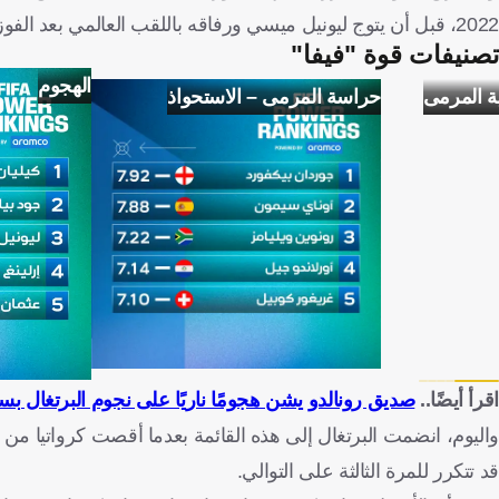
2022، قبل أن يتوج ليونيل ميسي ورفاقه باللقب العالمي بعد الفوز على فرنسا في النهائي.
تصنيفات قوة "فيفا"
الهجوم
ة المرمى
حراسة المرمى – الاستحواذ
اقرأ أيضًا..
صديق رونالدو يشن هجومًا ناريًا على نجوم البرتغال 
قد تتكرر للمرة الثالثة على التوالي.