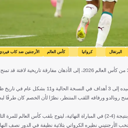
البرتغال
كرواتيا
كأس العالم
الأرجنتين ضد كاب فيردي
فرنسا
الأرجنتين
فرنسا
البرتغال
كرواتيا
كندا
أعاد فوز المنتخب البرتغالي على كرواتيا بنتيجة (2-1) في دور الـ32 من كأس العالم 2026، إلى الأذهان مفارقة 
وره بالمونديال.
ح رونالدو ورفاقه اللقب المنتظر، نظرًا لأن الخصم كان طرفًا لب
خب الأرجنتيني نظيره الكرواتي بثلاثية نظيفة في الدور نصف الن