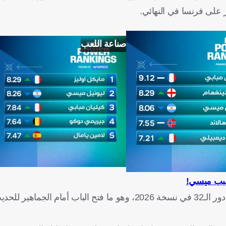
صناعة اللعب
بسبب ميسي!
واليوم، انضمت البرتغال إلى هذه القائمة بعدما أقصت كرواتيا من دور الـ32 في نسخة 2026، وهو ما فتح ا