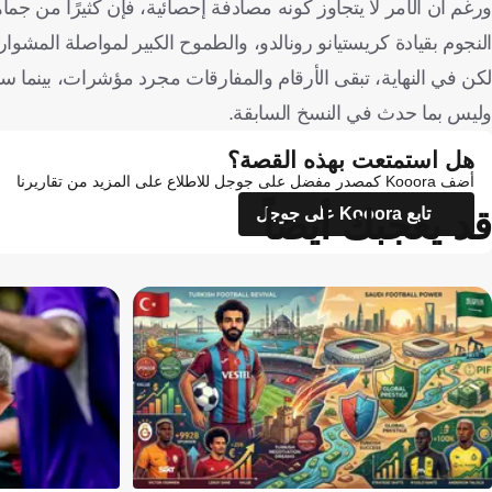
ورغم أن الأمر لا يتجاوز كونه مصادفة إحصائية، فإن كثيرًا من جم
النجوم بقيادة كريستيانو رونالدو، والطموح الكبير لمواصلة المشوار 
لكن في النهاية، تبقى الأرقام والمفارقات مجرد مؤشرات، بينما س
وليس بما حدث في النسخ السابقة.
هل استمتعت بهذه القصة؟
أضف Kooora كمصدر مفضل على جوجل للاطلاع على المزيد من تقاريرنا
قد يعجبك أيضاً
تابع Kooora على جوجل