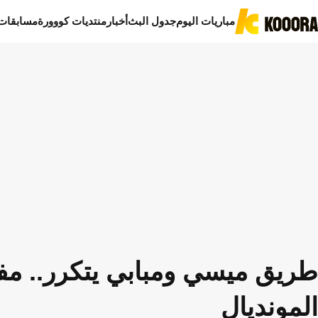
مباريات اليوم
جدول البث
أخبار
منتديات كووورة
مسابقات
طريق ميسي ومبابي يتكرر.. مفا
المونديال