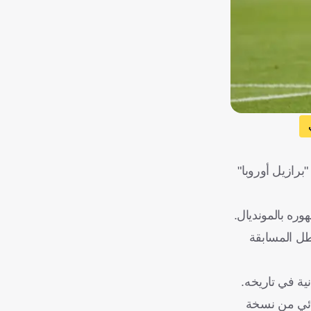
الرأس الأخضر
تاريخية لافتة قد تمنح "برازيل أوروبا"
طل المسابقة
هائي من نسخة