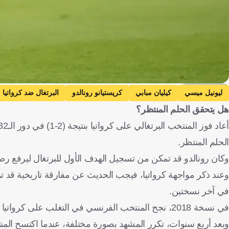
Getty Images
ليونيل ميسي
كيليان مبابي
كريستيانو رونالدو
البرتغال ضد كرواتيا
هل يتحقق الحلم المنتظر؟
الأرجنتين
كاب فيردي
باراجواي ضد فرنسا
باراجواي
الولايات المتحدة
باراغواي
كرة قدم
الحلم المنتظر.
وكان رونالدو قد تمكن من تسجيل الهدف الأول للبرتغال ليرفع رصيده إلى 3 أهداف في النسخة الحالية و11 بشكل عام في تاريخ ظه
وعند ذكر مواجهة كرواتيا، فيجب الحديث عن مفارقة تاريخية قد تمن
في آخر نسختين.
في نسخة 2018، نجح المنتخب الفرنسي في التغلب على كرواتيا بنتيجة (4-2) في المباراة النهائية، ليتوج بلقب كأس العالم للمرة الثانية في تاريخه.
وبعد أربع سنوات، تكرر المشهد بصورة مختلفة، عندما اكتسح المنت