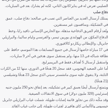
الصليبي تعرض له في يناير/كانون الثاني، لكنه لم يشارك بعد في المباريات.
دفاع صلب
يمتلك آرسنال العديد من العناصر التي تصب في صالحه: دفاع صلب، عمق
في التشكيلة، ومنافسون غير مستقرين.
وتُعد أرقام الفريق الدفاعية مذهلة، مع الحارس الإسباني دافيد رايا، وخط
الدفاع المكوّن من الهولندي يوريين تيمبر، والفرنسي وليام ساليبا، والبرازيلي
جابريال، والإيطالي ريكاردو كالافيوري.
في 17 مباراة خاضها آرسنال في جميع المسابقات هذا الموسم، حافظ على
نظافة شباكه في 13 منها، ولم يستقبل سوى هدفين في آخر 9 مباريات،
واستقبل آرسنال 5 أهداف فقط في البريميرليج.
أما على الصعيد الهجومي، فقد سجل 20 هدفًا في الدوري، منها 12 من الكرات
الثابتة، ولا يتفوق عليه سوى مانشستر سيتي الذي سجل 23 هدفًا وتشيلسي
(21 هدفًا).
ويتمتع آرسنال أيضًا بعمق كبير في تشكيلته، بعد إنفاق نحو 250 مليون جنيه
إسترليني (328 مليون دولار) في سوق الانتقالات الصيفية.
وقد مكّنه ذلك من تجاوز قائمة إصابات طويلة، شملت غياب البرازيلي جابريل
جيسوس والألماني كاي هافيرتز لفترات طويلة، إلى جانب غياب القائد