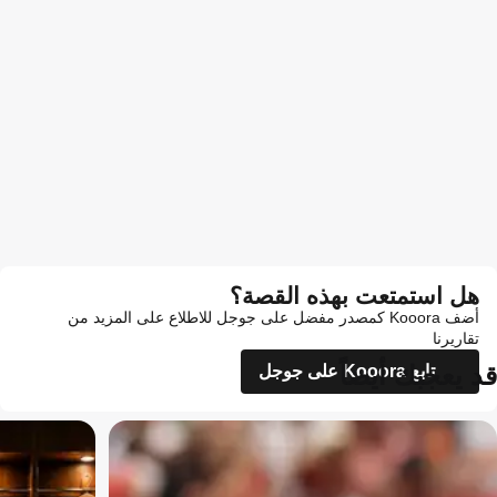
هل استمتعت بهذه القصة؟
أضف Kooora كمصدر مفضل على جوجل للاطلاع على المزيد من
تقاريرنا
قد يعجبك أيضاً
تابع Kooora على جوجل