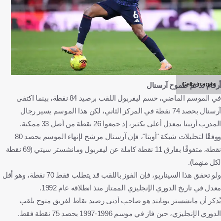
Getty Images
أرقام تدعم طموح آرسنال
في الموسم الماضي، حسم ليفربول اللقب برصيد 84 نقطة، بينما اكتفى
آرسنال بحصد 74 نقطة في المركز الثاني، لكن هذا الموسم يسير رجال
المدرب أرتيتا بمعدل أعلى بكثير، إذ جمعوا 26 نقطة من أصل 33 ممكنة.
ووفقًا لتحليلات شبكة "أوبتا"، فإن آرسنال مرشح لإنهاء الموسم بحصد 80
نقطة، متفوقًا بفارق 11 نقطة كاملة عن ليفربول ومانشستر سيتي (69 نقطة
لكل منهما).
ولو تحقق هذا السيناريو، فإن الفوز باللقب قد يتطلب فقط 70 نقطة، وهو أقل
معدل في تاريخ الدوري الإنجليزي الممتاز منذ انطلاقه عام 1992.
يُذكر أن مانشستر يونايتد هو صاحب أدنى رصيد نقاط لفريق متوج بلقب
الدوري الإنجليزي، حين فاز في موسم 1996-1997 بحصد 75 نقطة فقط.