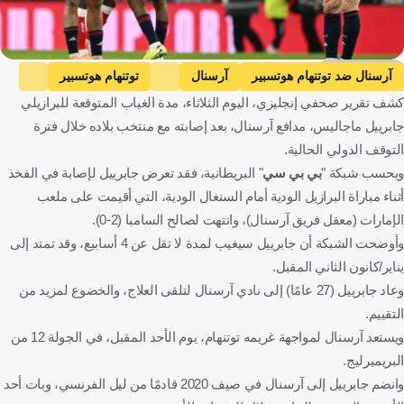
Getty Images
آرسنال ضد توتنهام هوتسبير
آرسنال
توتنهام هوتسبير
كشف تقرير صحفي إنجليزي، اليوم الثلاثاء، مدة الغياب المتوقعة للبرازيلي
الدوري الإنجليزي الممتاز
البرازيل ضد السنغال
البرازيل
جابرييل ماجاليس، مدافع آرسنال، بعد إصابته مع منتخب بلاده خلال فترة
السنغال
المباريات الودية
البرازيل ضد تونس
تونس
التوقف الدولي الحالية.
جابرييل مارتينيلي
إنجلترا
كرة قدم
وبحسب شبكة "
بي بي سي
" البريطانية، فقد تعرض جابرييل لإصابة في الفخذ
أثناء مباراة البرازيل الودية أمام السنغال الودية، التي أقيمت على ملعب
الإمارات (معقل فريق آرسنال)، وانتهت لصالح السامبا (2-0).
وأوضحت الشبكة أن جابرييل سيغيب لمدة لا تقل عن 4 أسابيع، وقد تمتد إلى
يناير/كانون الثاني المقبل.
وعاد جابرييل (27 عامًا) إلى نادي آرسنال لتلقى العلاج، والخضوع لمزيد من
التقييم.
ويستعد آرسنال لمواجهة غريمه توتنهام، يوم الأحد المقبل، في الجولة 12 من
البريميرليج.
وانضم جابرييل إلى آرسنال في صيف 2020 قادمًا من ليل الفرنسي، وبات أحد