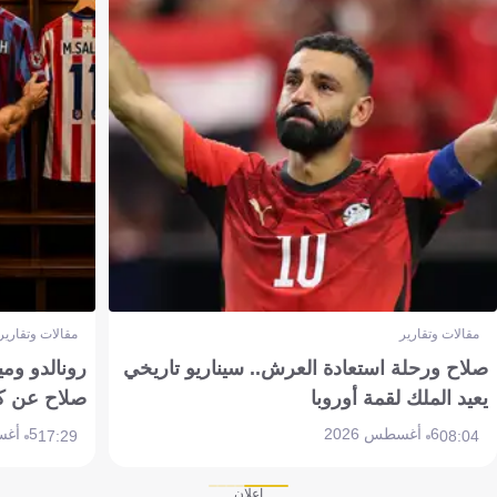
مقالات وتقارير
مقالات وتقارير
صلاح ورحلة استعادة العرش.. سيناريو تاريخي
رونالدو وم
يعيد الملك لقمة أوروبا
صلاح عن ك
6 أغسطس 2026
5 أغسطس 2026
17:29
08:04
إعلان