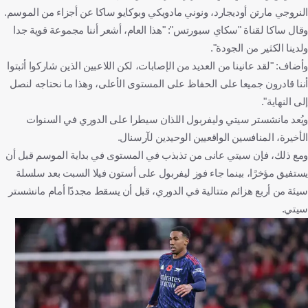
النروجي مارتن أوديجارد، ونوني مادويكي وبوكايو ساكا عن أجزاء من الموسم.
وقال ساكا لقناة "سكاي سبورتس": "هذا العام، أشعر أننا مجموعة قوية جدا
ولدينا الكثير من الجودة".
وأضاف: "لقد عانينا من العديد من الإصابات، لكن اللاعبين الذين شاركوا أثبتوا
أننا قادرون جميعا على الحفاظ على المستوى الأعلى، وهذا ما نحتاجه لنصل
إلى النهاية".
ويُعد مانشستر سيتي وليفربول اللذان سيطرا على الدوري في السنوات
الأخيرة، المنافسين الواقعيين الوحيدين لآرسنال.
ومع ذلك، فإن سيتي عانى من تذبذب في المستوى في بداية الموسم قبل أن
يستفيق مؤخرًا، بينما جاء فوز ليفربول على أستون فيلا السبت بعد سلسلة
سيئة من أربع هزائم متتالية في الدوري، قبل أن يسقط مجددًا أمام مانشستر
سيتي.