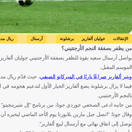
Getty Images
الإنتقالات
خوليان ألفاريز
برشلونة
آرسنال
ريال مدر
من يظفر بصفقة النجم الأرجنتيني؟
يواصل آرسنال سعيه بقوة للظفر بصفقة الأرجنتيني جوليان ألفاريز 
الموسم المقبل.
ويثير ألفاريز صراعًا ناريًا في الميركاتو الصيفي
، حيث قدّم ريال مدريد عرضًا بقيمة 150 مليون 
فيما لا يزال برشلونة يضع ألفاريز الخيار الأول لتدعيم هجومه 
بالنجم الأرجنتيني.
من جانبه ادعى الصحفي جوردي جوتا، من برنامج "إل شيرينجيتو" الإ
وقال جوتا: "اتصل جيل مارين بلابورتا يوم الأحد الماضي ليخبره أن ج
توصل إلى اتفاق نهائي مع آرسنال لبيع ألفاريز".