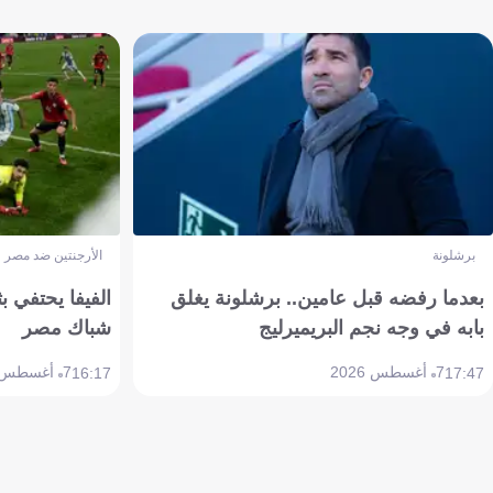
برشلونة
الأرجنتين ضد مصر
بعدما رفضه قبل عامين.. برشلونة يغلق
الفيفا يحتفي بث
بابه في وجه نجم البريميرليج
شباك مصر
7 أغسطس 2026
7 أغسطس 2026
16:17
17:47