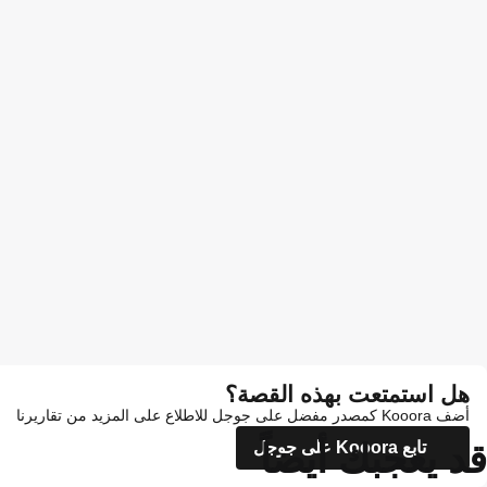
هل استمتعت بهذه القصة؟
أضف Kooora كمصدر مفضل على جوجل للاطلاع على المزيد من تقاريرنا
قد يعجبك أيضاً
تابع Kooora على جوجل