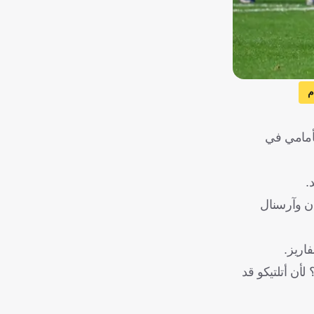
م
لأمامي في
ان وآرسنال
اريز.
لأن أتلتيكو قد