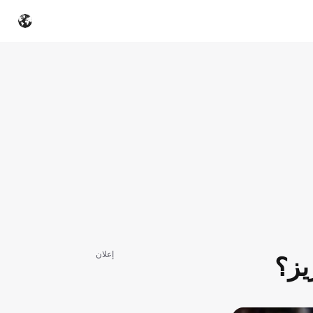
إعلان
يز؟