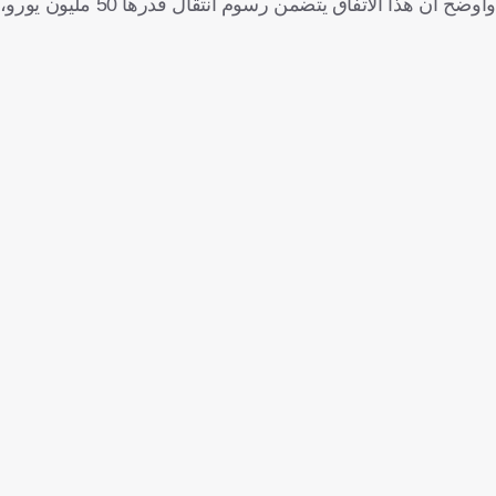
وأوضح أن هذا الاتفاق يتضمن رسوم انتقال قدرها 50 مليون يورو، بالإضافة إلى انضمام فيكتور جيوكيريس مهاجم الجانرز إلى الأتلتي.