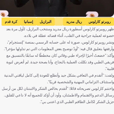
Getty Images
روبرتو كارلوس
ريال مدريد
البرازيل
إسبانيا
كرة قدم
ظهر روبيرتو كارلوس أسطورة ريال مدريد ومنتخب البرازيل، لأول مرة بعد
خضوعه لعملية جراحية في القلب، أثناء قضائه عطلة في بلاده.
ونشر روبيرتو كارلوس، صورة له على حسابه الرسمي بمنصة "إنستجرام"،
وأرفقها بتعليق قال فيه: "أودّ توضيح بعض المعلومات التي تم تداولها مؤخرا".
وأكد: "خضعتُ أخيرًا لإجراء طبي وقائي كان مخططًا له سابقًا بالتنسيق مع
فريقي الطبي وقد تكللت العملية بالنجاح، وأنا بصحة جيدة. لم أتعرض لنوبة
قلبية".
ولفت: "أتقدم في التعافي بشكل جيد وأتطلع للعودة إلى كامل لياقتي البدنية
واستئناف التزاماتي المهنية والشخصية قريبًا".
واختتم كارلوس تصريحاته قائلا: "أتقدم بخالص الشكر والامتنان لكل من أرسل
رسائل الدعم والاهتمام والاطمئنان، وأود أن أؤكد للجميع أنه لا داعي للقلق..
جزيل الشكر لكامل الطاقم الطبي الذي اعتنى بي".