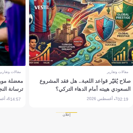
مقالات وتقارير
مقالات وتقارير
صلاح يُغَيّر قواعد اللعبة.. هل فقد المشروع
معضلة مورين
السعودي هيبته أمام الدهاء التركي؟
ترسانة النج
7 أغسطس 2026
6 أغسطس 2026
14:57
02:19
إعلان