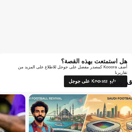
هل استمتعت بهذه القصة؟
أضف Kooora كمصدر مفضل على جوجل للاطلاع على المزيد من
تقاريرنا
قد يعجبك أيضاً
تابع Kooora على جوجل