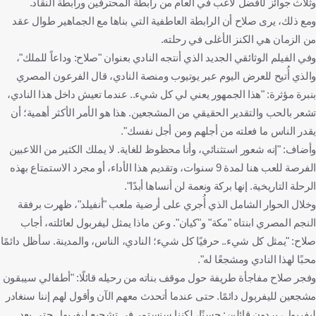
وثلاث جوائز لأفضل لاعب في العام من رابطة المحترفين ورابطة النقاد.
ومع ذلك، يرى صلاح أن الرابطة العاطفية التي بناها مع الجماهير طوال عقد
من الزمان هي الكنز الأغلى في رحلته.
وفي الفيلم الوثائقي الجديد الذي أنتجه النادي بعنوان "صلاح: وداعاً للملك"،
والذي أُتيح للعرض اليوم عبر يوتيوب ومنصة النادي، قال الفرعون المصري
بنبرة مؤثرة: "هذا الجمهور يعني لي كل شيء.. عندما تعيش داخل هذا النادي،
تشعر بالحب والتقدير الحقيقي من المشجعين. هذا هو الأمر الأكثر أهمية؛ أن
يقدر الناس ما فعلته من أجلهم ومن أجل نفسك".
وأضاف: "إنه شعور استثنائي، وأنا محظوظ للغاية. لا يملك الكثير من اللاعبين
الفرصة للعب هنا لمدة 9 سنوات، وتقديم هذا الأداء، أو مجرد الاستمتاع بهذه
الرحلة التاريخية. إنها بركة ونعمة لن أنساها أبدًا".
وخلال الحوار الشامل الذي أُجري على أرضية ملعب "أنفيلد"، ظهرت برفقة
النجم المصري ابنتاه "مكة" و"كيان". وعن ماذا يمثل ليفربول لعائلته، أجاب
صلاح: "يمثل كل شيء.. حرفيًا كل شيء؛ النادي، الناس، والمدينة. سأظل دائمًا
محبًا لهذا النادي ومشجعًا له".
وفجر صلاح مفاجأة طريفة حول موقف بناته من رحيله قائلًا: "أطفالي سيبقون
مشجعين لليفربول دائمًا. حتى عندما أتحدث معهم الآن وأقول لهم إننا سنغادر
ليفربول، يردون قائلين: حسنًا، لكننا سنستمر في تشجيع ليفربول حتى بعد