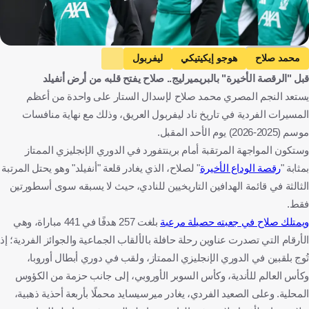
Getty Images
محمد صلاح
هوجو إيكيتيكي
ليفربول
قبل "الرقصة الأخيرة" بالبريميرليج.. صلاح يفتح قلبه من أرض أنفيلد
الدوري الإنجليزي الممتاز
مصر
فرنسا
إنجلترا
كرة قدم
يستعد النجم المصري محمد صلاح لإسدال الستار على واحدة من أعظم
المسيرات الفردية في تاريخ ناد ليفربول العريق، وذلك مع نهاية منافسات
موسم (2025-2026) يوم الأحد المقبل.
وستكون المواجهة المرتقبة أمام برينتفورد في الدوري الإنجليزي الممتاز
بمثابة "
رقصة الوداع الأخيرة
" لصلاح، الذي يغادر قلعة "أنفيلد" وهو يحتل المرتبة
الثالثة في قائمة الهدافين التاريخيين للنادي، حيث لا يسبقه سوى أسطورتين
فقط.
ويمتلك صلاح في جعبته حصيلة مرعبة
بلغت 257 هدفًا في 441 مباراة، وهي
الأرقام التي تصدرت عناوين رحلة حافلة بالألقاب الجماعية والجوائز الفردية؛ إذ
تُوج بلقبين في الدوري الإنجليزي الممتاز، ولقب في دوري أبطال أوروبا،
وكأس العالم للأندية، وكأس السوبر الأوروبي، إلى جانب حزمة من الكؤوس
المحلية. وعلى الصعيد الفردي، يغادر ميرسيسايد محملًا بأربعة أحذية ذهبية،