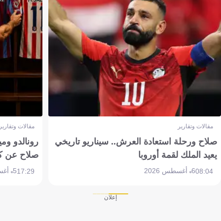
مقالات وتقارير
مقالات وتقارير
صلاح ورحلة استعادة العرش.. سيناريو تاريخي
رونالدو وم
يعيد الملك لقمة أوروبا
صلاح عن ك
6 أغسطس 2026
5 أغسطس 2026
17:29
08:04
إعلان