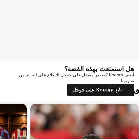
هل استمتعت بهذه القصة؟
أضف Kooora كمصدر مفضل على جوجل للاطلاع على المزيد من
تقاريرنا
قد يعجبك أيضاً
تابع Kooora على جوجل