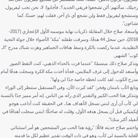
رحيلك. سألتهم: ألن تشجعوا فريقي الجديد؟، فأجابوا: لا، نحن نحب ليفربول،
وسنشجع ليفربول فقط ولن نشجع أي نادٍ آخر، فقلت لهم: حسنًا، كما
تشاءون".
واستعاد صلاح خلال المقابلة ذكريات نهاية موسمه الأول الإعجازي (2017-
2018)، حين سجل 44 هدفًا، وسرقت طفلته "مكة" الأضواء خلال جولة التحية
التقليدية، عندما ركضت بالكرة وسط هتافات الجماهير وهزت شباك مدرج "الـ
كوب" الشهير.
وتذكر صلاح ذلك مبتسمًا: "عندما فزت بالحذاء الذهبي، كنت التقط الصور
وأستعد للدخول إلى غرف الملابس، فجأة أخذت مكة الكرة وسجلت هدفًا أمام
مدرج الكوب. لقد كانت لحظة خاصة جدًا لي ولها".
وتابع الأب بامتنان وفخر: "لقد كبرت الآن، وفي المستقبل ستنظر إلى الوراء
وتتذكر هذا الحب الكبير والتقدير الذي رأته من الناس. إنه أمر مميز جدًا بالنسبة
لي كأب أن أرى ابنتي تسجل الأهداف هنا.. في الحقيقة كنت أداعب هوجو
إيكيتيكي قبل أن يسجل هدفه الأول، وقلت له ضاحكًا: ابنتي سجلت أهدافًا في
أنفيلد أكثر منك!".
واختتم صلاح حديثه قائلًا: "رؤية هذا الحب من المشجعين هو أمر استثنائي
للغاية بالنسبة لي كأب، وهو في ذات الوقت تقدير عظيم لكل ما قدمته