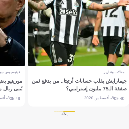
مقالات وتقارير
فينيسيوس جون
جيمارايش يقلب حسابات أرتيتا.. من يدفع ثمن
مورينيو يض
صفقة الـ75 مليون إسترليني؟
يُبنى ريال 
8 أغسطس 2026
8 أغسطس 2026
05:49
09:40
إعلان