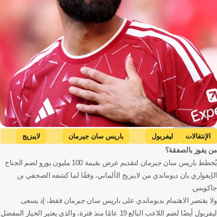
Getty Images
الإنتقالات
ليفربول
باريس سان جيرمان
لايبزيج
من يفوز بالصفقة؟
الدوري الإنجليزي الممتاز
يان ديوماندي
برادلي باركولا
إنجلترا
يُخطط باريس سان جيرمان لتقديم عرض بقيمة 100 مليون يورو لضم الجناح
فرنسا
ألمانيا
ساحل العاج
كرة قدم
الإيفواري يان ديوماندي من لايبزيج الألماني، وفقًا لما كشفه الصحفي بن
جاكوبس.
ولا يقتصر الاهتمام بديوماندي على باريس سان جيرمان فقط، إذ يسعى
ليفربول أيضًا لضم اللاعب البالغ 19 عامًا منذ فترة، والذي يعتير الخيار المفضل