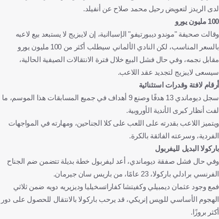
لدى الريدز لتعويض رحيل محمد صلاح عن أنفيلد.
100 مليون يورو
وقالت صحيفة "موندو ديبورتيفو" الإسباانية، إن لايبزيج لا يستبعد بيع لاعبه
بالسعر المناسب، لكن النادي الألماني سيطلب أكثر من 100 مليون يورو
مقابل نجمه، وفي حال فشل البيع خلال فترة الانتقالات الصيفية الحالية،
سيسعى لايبزيج لتجديد عقد اللاعب.
أرقام لافتة وقدرات استثنائية
سجل ديوماندي 13 هدفًا وصنع 9 أهداف في جميع المسابقات هذا الموسم، ما
لفت أنظار كبرى الأندية الأوروبية.
ويتميز اللاعب بقدرته على اللعب على كلا الجناحين، ومهارته في المواجهات
الفردية، وسرعته الفائقة بالكرة.
باركولا البديل لليفربول
وفي حال فشل صفقة ديوماندي، أعد ليفربول خطة بديلة تتضمن ضم الجناح
الفرنسي برادلي باركولا، 23 عامًا، من باريس سان جيرمان.
فمع وجود عثمان ديمبيلي وكفيتشا كفاراتسخيليا وديزيريه دويه ضمن ثلاثي
الهجوم الأساسي للويس إنريكي، قد يرحب باركولا بالانتقال للحصول على دور
أكثر بروزًا.