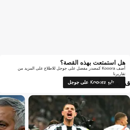
هل استمتعت بهذه القصة؟
أضف Kooora كمصدر مفضل على جوجل للاطلاع على المزيد من
تقاريرنا
قد يعجبك أيضاً
تابع Kooora على جوجل