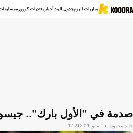
مباريات اليوم
جدول البث
أخبار
منتديات كووورة
مسابقات
صدمة في "الأول بارك".. جيسو
خالد محمود
15 مايو 2026
17:21