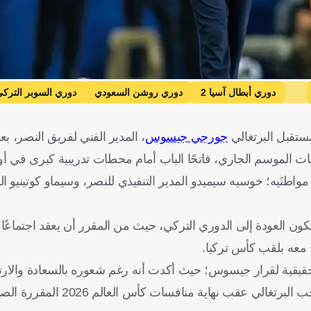
دوري أبطال آسيا 2
دوري روشن السعودي
دوري السوبر الترك
كرة قدم
ستقبل البرتغالي
جورجي جيسوس
، المدير الفني لفريق النصر، بع
ت الموسم الجاري، فاتحًا الباب أمام محطات تدريبية كبرى في أور
اطنَيه؛ خوسيه سيميدو المدير التنفيذي للنصر، وسيماو كوتينيو ال
ن العودة إلى الدوري التركي، حيث من المقرر أن يعقد اجتماعًا 
رازيلية عن الأبعاد الحقيقية لقرار جيسوس؛ حيث أكدت أنه رغم شعوره بالسعادة وا
السعودية، إلا أن طموحه الأكبر يكمن في تولي القيادة الفنية للمنت