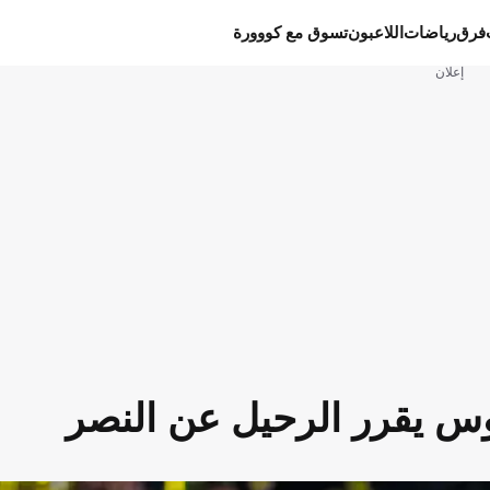
فرق
رياضات
اللاعبون
تسوق مع كووورة
إعلان
س يقرر الرحيل عن النصر