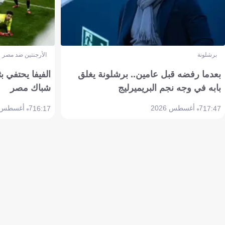
برشلونة
الأرجنتين ضد مصر
بعدما رفضه قبل عامين.. برشلونة يغلق
الفيفا يحتفي بث
بابه في وجه نجم البريميرليج
شباك مصر
7 أغسطس 2026
7 أغسطس 2026
16:17
17:47