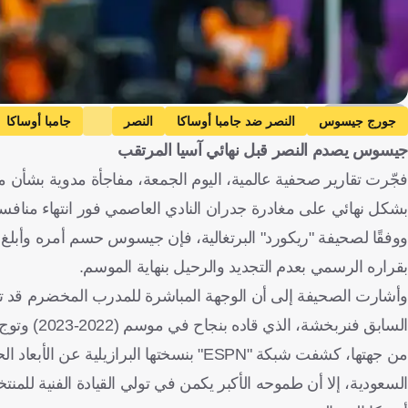
Getty Images
جورج جيسوس
النصر ضد جامبا أوساكا
النصر
جامبا أوساكا
جيسوس يصدم النصر قبل نهائي آسيا المرتقب
فنربخشه
البرتغال
المملكة العربية السعودية
اليابان
تركيا
فجّرت تقارير صحفية عالمية، اليوم الجمعة، مفاجأة مدوية بشأن م
بشكل نهائي على مغادرة جدران النادي العاصمي فور انتهاء منافسا
ووفقًا لصحيفة "ريكورد" البرتغالية، فإن جيسوس حسم أمره وأبلغ مو
بقراره الرسمي بعدم التجديد والرحيل بنهاية الموسم.
وأشارت الصحيفة إلى أن الوجهة المباشرة للمدرب المخضرم قد تكو
السابق فنربخشة، الذي قاده بنجاح في موسم (2022-2023) وتوج معه بلقب كأس تركيا.
من جهتها، كشفت شبكة "ESPN" بنسختها الب