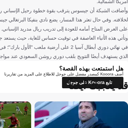
أمريكا الشمالية.
وأضافت الشبكة أن جيسوس يترقب بقوة خطوة رحيل الإسباني روبرتو
لخلافته. وفي حال تعثر هذا المسار، يضع نادي بنفيكا البرتغالي 
على العرض المتاح أمامه للعودة إلى تدريب ريال مدريد الإسباني.
وتأتي هذه الأنباء العاصفة في توقيت حساس للغاية، حيث يستعد 
في نهائي دوري أبطال آسيا 2 على أرضية ملعب 
الذي يستهدف أيضًا التتويج بلقب دوري روشن السعودي عند مواجه
هل استمتعت بهذه القصة؟
أضف Kooora كمصدر مفضل على جوجل للاطلاع على المزيد من تقاريرنا
قد يعجبك أيضاً
تابع Kooora على جوجل