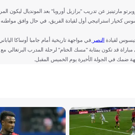
 مارتينيز عن تدريب "برازيل أوروبا" بعد المونديال ليكون المر
جيسوس كخيار استراتيجي أول لقيادة الفريق، في حال وافق مواطنه 
جيسوس لقيادة
النصر
في مواجهة تاريخية أمام جامبا أوساكا اليابا
"الأول بارك"؛ في مباراة قد تكون بمثابة "مسك الختام" لرحلة المدرب البرتغالي 
ة ضمك في الجولة الأخيرة يوم الخميس المقبل.