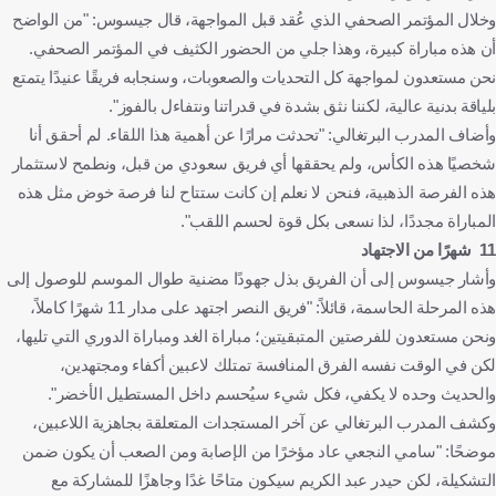
وخلال المؤتمر الصحفي الذي عُقد قبل المواجهة، قال جيسوس: "من الواضح
أن هذه مباراة كبيرة، وهذا جلي من الحضور الكثيف في المؤتمر الصحفي.
نحن مستعدون لمواجهة كل التحديات والصعوبات، وسنجابه فريقًا عنيدًا يتمتع
بلياقة بدنية عالية، لكننا نثق بشدة في قدراتنا ونتفاءل بالفوز".
وأضاف المدرب البرتغالي: "تحدثت مرارًا عن أهمية هذا اللقاء. لم أحقق أنا
شخصيًا هذه الكأس، ولم يحققها أي فريق سعودي من قبل، ونطمح لاستثمار
هذه الفرصة الذهبية، فنحن لا نعلم إن كانت ستتاح لنا فرصة خوض مثل هذه
المباراة مجددًا، لذا نسعى بكل قوة لحسم اللقب".
11 شهرًا من الاجتهاد
وأشار جيسوس إلى أن الفريق بذل جهودًا مضنية طوال الموسم للوصول إلى
هذه المرحلة الحاسمة، قائلاً: "فريق النصر اجتهد على مدار 11 شهرًا كاملاً،
ونحن مستعدون للفرصتين المتبقيتين؛ مباراة الغد ومباراة الدوري التي تليها،
لكن في الوقت نفسه الفرق المنافسة تمتلك لاعبين أكفاء ومجتهدين،
والحديث وحده لا يكفي، فكل شيء سيُحسم داخل المستطيل الأخضر".
وكشف المدرب البرتغالي عن آخر المستجدات المتعلقة بجاهزية اللاعبين،
موضحًا: "سامي النجعي عاد مؤخرًا من الإصابة ومن الصعب أن يكون ضمن
التشكيلة، لكن حيدر عبد الكريم سيكون متاحًا غدًا وجاهزًا للمشاركة مع