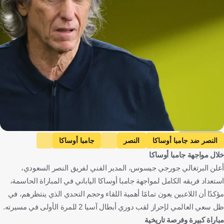
Getty Images
النصر ضد جامبا أوساكا
النصر
جامبا أوساكا
خلال مواجهة جامبا أوساكا
دوري أبطال آسيا 2
المملكة العربية السعودية
اليابان
كرة قدم
أعلن البرتغالي جورجي جيسوس، المدير الفني لفريق النصر السعودي،
استعداد فريقه الكامل لمواجهة جامبا أوساكا الياباني في المباراة الحاسمة،
مؤكدًا أن اللاعبين يعون تمامًا أهمية اللقاء وحجم التحدي الذي ينتظرهم، في
ظل سعي العالمي لإحراز لقب دوري أبطال آسيا 2 للمرة الأولى في مسيرته.
مباراة كبيرة وفرصة تاريخية