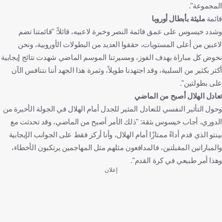
المجموعة".
قائمة
مليئة بأبطال أوروبا
وشدد خيسوس على عمق قائمة النصر وخبرة لاعبيه، قائلاً: "قائمتنا تضم
لاعبين من أعلى المستويات، حققوا العديد من البطولات الأوروبية، ونحن
نخوض كل مباراة بهدف الفوز، ومسيرتنا الموسم الماضي شهدت نتائج إيجابية
أكثر بكثير من السلبية، وقد اجتهدنا طويلاً، وثمرة هذا الجهد أننا نتنافس الآن
على بطولتين".
تعادل الهلال أصبح من الماضي
وحول التأثير النفسي للتعادل المثير للجدل أمام الهلال في الجولة الأخيرة من
الدوري، أجاب خيسوس بثقة: "ذلك الأمر أصبح من الماضي، وقد تحدثت مع
بينتو الذي قدم أداءً ممتازًا أمام الهلال، وأنا أركز فقط على الجوانب الإيجابية
والمباراتين المقبلتين، فالمدافعون مثلهم مثل المهاجمين يرتكبون الأخطاء،
وهذا أمر طبيعي في كرة القدم".
إعلان