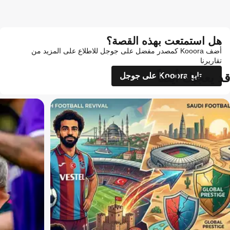
هل استمتعت بهذه القصة؟
أضف Kooora كمصدر مفضل على جوجل للاطلاع على المزيد من
تقاريرنا
قد يعجبك أيضاً
تابع Kooora على جوجل