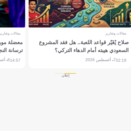
مقالات وتقارير
مقالات وتقارير
صلاح يُغَيّر قواعد اللعبة.. هل فقد المشروع
معضلة مورين
السعودي هيبته أمام الدهاء التركي؟
ترسانة النج
7 أغسطس 2026
6 أغسطس 2026
14:57
02:19
إعلان