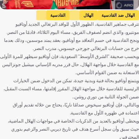
kooora
الهلال ضد القادسية
الهلال
القادسية
تترقب جماهير القادسية، الظهور الأول للوافد البرتغالي الجديد أوتافيو
دوري روشن السعودي
أوتافيو
المملكة العربية السعودية
مونتيرو، والذي انضم لصفوف الفريق، مساء اليوم الثلاثاء، قادمًا من النصر.
البرتغال
كرة قدم
ونجح القادسية في حسم التعاقد مع أوتافيو، بعقد يمتد موسمين، وذلك بعدما
خرج من حسابات البرتغالي جورجي جيسوس، مدرب النصر.
وبحسب صحيفة "الشرق الأوسط" السعودية، فإن أوتافيو سيظهر للمرة الأولى
مع القادسية خلال مواجهة الهلال، حال قرر مدربه الإسباني ميشيل جونزاليس
الاستعانة به ضمن القوام الأساسي.
ويتمتع أوتافيو بحالة فنية وبدنية جيدة، تمكن من الدخول ضمن الخيارات
الرئيسية للقادسية خلال مواجهة الهلال المقرر إقامتها، مساء السبت المقبل،
ضمن الجولة الثانية من دوري روشن..
وبالتالي، فإن أوتافيو سيخوض صدامًا ناريًا، يحتاج من خلاله تقديم أوراق
اعتماده في ظهوره الأول مع القادسية.
ويحظى أوتافيو بالعديد من الذكريات الخاصة في مواجهات الهلال الماضية،
حيث سبق وأن سجل أسرع هدف في تاريخ ديربي النصر والزعيم بدوري
المحترفين.