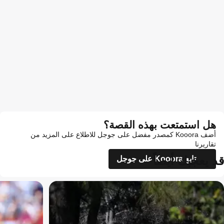
هل استمتعت بهذه القصة؟
أضف Kooora كمصدر مفضل على جوجل للاطلاع على المزيد من
تقاريرنا
قد يعجبك أيضاً
تابع Kooora على جوجل