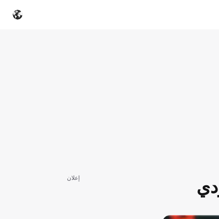
إعلان
ردي