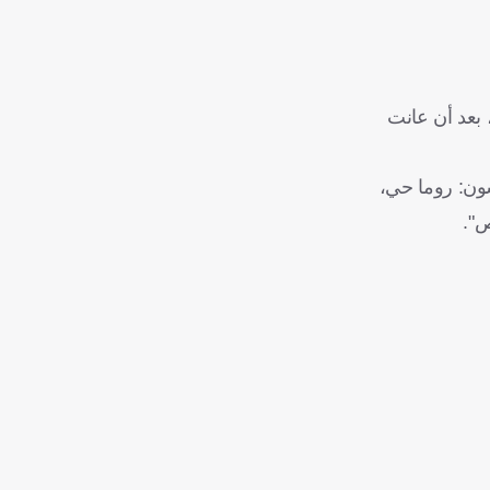
 بعد أن عانت
أبطال فكتبت "أوندر وآليسون: روما حي،