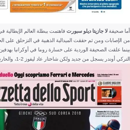
أما صحيفة
لا جازيتا ديلو سبورت
فاهتمت ببطلة العالم الإيطالية في
من الإصابات ومن ثم حققت الميدالية الذهبية في التزحلق على الجل
التركي أوندر يسجل من جديد ولكن شاختار عاد ليفوز 2-1، والحارس البرازيلي أنقذ روما من سيناريو أسوأ بتصدياته للعديد من الفرص".