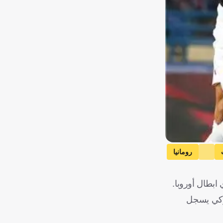
رومانيا
 إيكاردي
ابطال أوروبا.
لتركي يسجل