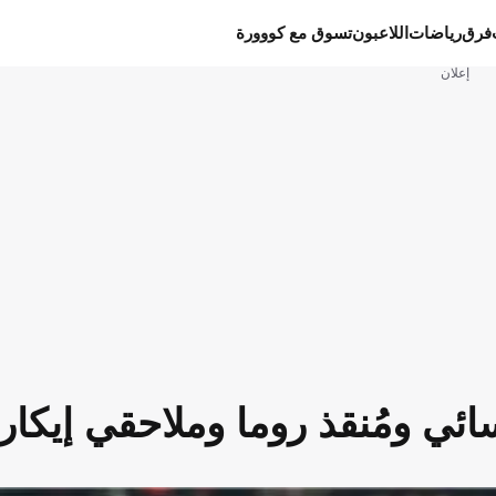
فرق
رياضات
اللاعبون
تسوق مع كووورة
إعلان
نسائي ومُنقذ روما وملاحقي إيكا