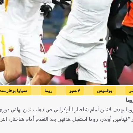
تر
يوفنتوس
لاتسيو
روما
ستياوا بوخارست
وما
ميراليم بيانيك
البوسنة والهرسك
باولو ديبالا
الأرجنتين
ماورو
وما بهدف لاثنين أمام شاختار الأوكراني في ذهاب ثمن نهائي دوري 
ر "فيتامين أوندر، روما استقبل هدفين بعد التقدم أمام شاختار، ا