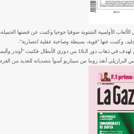
 الألعاب الأولمبية الشتوية صوفيا جوجيا وكتبت عن قصتها الجميلة،
يد، وكتبت عنها "قوية، بسيطة وصاحبة عقلية انتصارية".
بينما علقت الصحيفة الوردية على خسارة روما في أوكرانيا بهدفين لهدف في ذهاب دور الـ16 من دوري ال