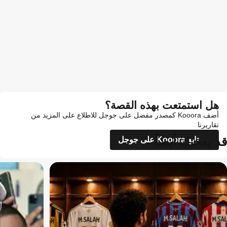
هل استمتعت بهذه القصة؟
أضف Kooora كمصدر مفضل على جوجل للاطلاع على المزيد من
تقاريرنا
قد يعجبك أيضاً
تابع Kooora على جوجل