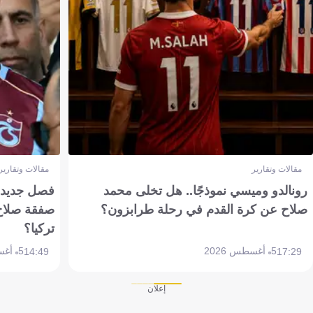
مقالات وتقارير
مقالات وتقارير
رونالدو وميسي نموذجًا.. هل تخلى محمد
فصل جديد بم
صلاح عن كرة القدم في رحلة طرابزون؟
صفقة صلاح
تركيا؟
5 أغسطس 2026
5 أغسطس 2026
14:49
17:29
إعلان