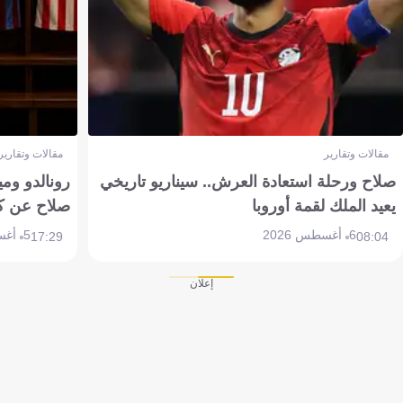
مقالات وتقارير
مقالات وتقارير
صلاح ورحلة استعادة العرش.. سيناريو تاريخي
رونالدو وم
يعيد الملك لقمة أوروبا
صلاح عن ك
6 أغسطس 2026
5 أغسطس 2026
17:29
08:04
إعلان