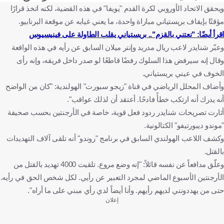
ويحقق الاتحاد الأوروبي لكرة القدم "يويفا" في هذه القضية، لكنه اتخذ قرارًا
مؤقتًا بإيقاف بريستياني مباراة واحدة، ما يعني غيابه عن موقعة البرنابيو.
اقرأ أيضًا: "نعتني بالقزم".. بريستياني يقلب الطاولة على فينيسيوس
وعبّر شنايدر لاعب ريال مدريد وإنتر ميلان السابق عن رأيه في هذه الواقعة
وقال إنه سيرفض هذا السلوك رفضًا قاطعًا لو صدر داخل فريقه، وإنه رأى
الخوف في عيني بريستياني.
وأضاف المحلل الرياضي في قناة "زيجو سبورت" الهولندية: "كان من الواضح
أنه يدرك أنه ارتكب خطأً فادحًا. أعتقد أن لذلك عواقب".
أثارت تصريحات شنايدر ردود فعل قوية، خاصة في الأرجنتين بحسب صحيفة
"موندو ديبورتيفو" الكتالونية.
وكشف اللاعب الهولندي السابق في برنامج "روندو" أنه تلقى آلاف التهديدات
بالقتل.
وعلّق مدافعاً عن نفسه قائلاً: "إنه وضع مروع. تلقيت 4000 تهديد بالقتل من
الأرجنتين الأسبوع الماضي لمجرد التعبير عن رأيي. لكل شخص الحق في رأيه.
حتى من يهددونني لديهم رأيهم. وأنا أيضاً لدي رأي مبني على ما أراه".
إعلان