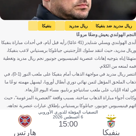
Getty Images
ريال مدريد ضد بنفيكا
ريال مدريد
بنفيكا
النجم الهولندي يعيش وضعًا مروعًا
دوري أبطال أوروبا
فينيسيوس جونيور
ويسلي شنايدر
أبدى الهولندي ويسلي شنايدر (41 عامًا) رأيه قبل أيام، في أحداث مباراة بنفيكا
جيانلوكا بريستياني
إسبانيا
البرتغال
البرازيل
هولندا
وريال مدريد، حيث انتقد سلوك الأرجنتيني جيانلوكا بريستياني لاعب بنفيكا،
الأرجنتين
كرة قدم
متهمًا إياه بتوجيه إهانات عنصرية لفينيسيوس جونيور نجم ريال مدريد وتغطية
فمه لمنعه من الكلام.
انتصر ريال مدريد في مواجهة الذهاب أمام بنفيكا على ملعب النور (1-0)، في
ذهاب الملحق المؤهل لثمن نهائي دوري أبطال أوروبا، ليسهل مهمته نوعًا ما
في لقاء الإياب على ملعب سانتياجو برنابيو، مساء اليوم الأربعاء.
وكانت أجواء مباراة الذهاب ساخنة، بسبب واقعة "العنصرية المزعومة"، حيث
اتهم فينيسيوس جونيور، جيانلوكا بريستياني بإطلاق عبارات عنصرية تجاهه.
التصفيات المؤهلة للدوري الأوروبي
6 أغسطس 2026
15:00
بنفيكا
هارتس