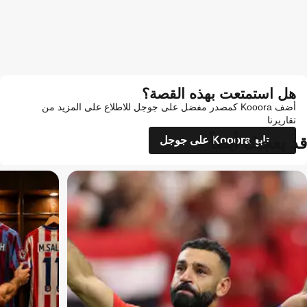
هل استمتعت بهذه القصة؟
أضف Kooora كمصدر مفضل على جوجل للاطلاع على المزيد من
تقاريرنا
قد يعجبك أيضاً
تابع Kooora على جوجل