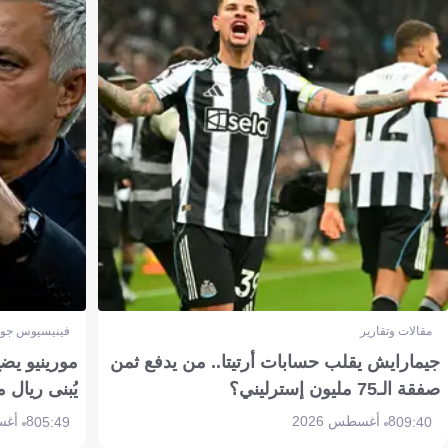
مقالات وتقارير
فينيسيوس جون
جيمارايش يقلب حسابات أرتيتا.. من يدفع ثمن
مورينيو يض
صفقة الـ75 مليون إسترليني؟
يُبنى ريال 
8 أغسطس 2026
8 أغسطس 2026
05:49
09:40