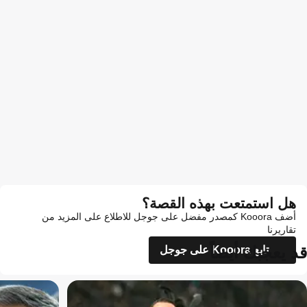
هل استمتعت بهذه القصة؟
أضف Kooora كمصدر مفضل على جوجل للاطلاع على المزيد من
تقاريرنا
قد يعجبك أيضاً
تابع Kooora على جوجل