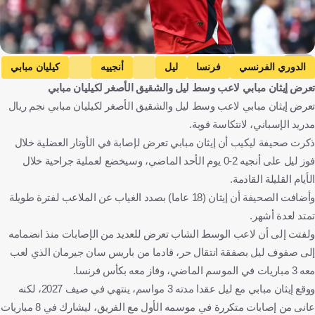
AFP
الدوري الفرنسي
فرنسا
ليل
أنجييه
كيليان مبابي
تعرض إيثان مبابي لاعب وسط ليل والشقيق الأصغر لكيليان مبابي
ايثان مبابي
كرة قدم
تعرض إيثان مبابي لاعب وسط ليل والشقيق الأصغر لكيليان مبابي نجم ريال
مدريد الإسباني، لانتكاسة قوية.
ذكرت صحيفة ليكيب أن إيثان مبابي تعرض لإصابة في الأوتار العضلية خلال
فوز ليل على أنجيه 2-0 يوم الأحد الماضي، وسيخضع لعملية جراحية خلال
الأيام القليلة القادمة.
وأضافت الصحيفة أن إيثان (18 عاما) بصدد الغياب عن الملاعب لفترة طويلة
تمتد لعدة أشهر.
ولفتت إلى أن لاعب الوسط الشاب تعرض للعديد من الإصابات منذ انضمامه
إلى صفوف ليل بصفقة انتقال حر، قادما من باريس سان جيرمان الذي لعب
معه 3 مباريات في الموسم الماضي، وفاز معه بكأس فرنسا.
ووقع إيثان مبابي مع ليل عقدا مدته 3 مواسم، ينتهي في صيف 2027، لكنه
عانى من إصابات متكررة في موسمه الأول مع الفريق، ليشارك في 8 مباريات