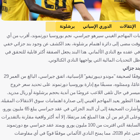
Getty Images
الإنتقالات
الدوري الإسباني
برشلونة
بات المهاجم الغيني سيرهو جيراسي، نجم بوروسيا دورتموند، أقرب من أي
بوروسيا دورتموند
سيرهو غيراسي
إسبانيا
ألمانيا
وقت مضى إلى دائرة اهتمام برشلونة، بعد الكشف عن وجود بند جزائي خفي
كرة قدم
في عقده مع النادي الألماني. هذا البند يجعل الصفقة أكثر قابلية للتحقق في
ظل التحديات المالية التي يواجهها النادي الكتالوني.
بند جزائي
وفقًا لصحيفة "موندو ديبورتيفو" الإسبانية، اتفق جيراسي، البالغ من العمر 29
عامًا، وممثلوه، مسبقًا مع إدارة بوروسيا دورتموند على تحديد سعر خروج
ميسر في حال تلقى اللاعب عروضًا من أندية بحجم برشلونة أو ريال مدريد.
هذا التطور يعيد المهاجم الغيني إلى صدارة اهتمامات سوق الانتقالات المقبلة.
وأشارت الصحيفة إلى أن البند الجزائي في عقد جيراسي يبلغ 65 مليون يورو،
وعلى الرغم من أن هذا المبلغ يُعد مرتفعًا، إلا أنه أكثر واقعية مقارنة بالتقديرات
السابقة التي اقتربت من 100 مليون يورو. ويمتد عقد جيراسي مع دورتموند
حتى عام 2028، مما يمنح النادي الألماني موقفًا قويًا في أي مفاوضات