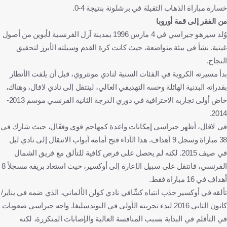
خسارة مباراة الذهاب الثقيلة في برشلونة بنتيجة 4-0.
من الفقر إلى قمة أوروبا
وُلد سيرهو جيراسي في 4 مارس 1996 بمدينة آرل الفرنسية لأبوين من أصول
غينية. نشأ في بيئة متواضعة، حيث كانت كرة القدم وسيلته الأبرز لتحقيق
النجاح.
بدأ مسيرته الكروية في الفئات السنية لنادي مونتروي، قبل أن يلفت الأنظار
بقدراته البدنية الهائلة وحسه التهديفي العالي، لينتقل إلى نادي لافال، وهناك،
خاض أولى تجاربه الاحترافية في دوري الدرجة الثانية الفرنسي موسم 2013-
2014.
في لافال، أظهر جيراسي إمكانات واعدة كمهاجم قوي وفعّال، حيث شارك في
38 مباراة وسجل 9 أهداف. هذا الأداء فتح أمامه أبواب الانتقال إلى نادي ليل
في صيف 2015. لكنه لم يحصل على فرص كافية للتألق مع فريق الشمال
الفرنسي، فانتقل على سبيل الإعارة إلى أوكسير، حيث استعاد بريقه مسجلاً 8
أهداف في 16 مباراة فقط.
تألقه في أوكسير جذب انتباه كشّافي نادي كولن الألماني، الذي ضمه في يناير/
كانون الثاني 2016 لبدء تجربته الأولى في البوندسليغا. واجه جيراسي صعوبات
في التأقلم في البداية بسبب المنافسة العالية والإصابات المتكررة، لكنه