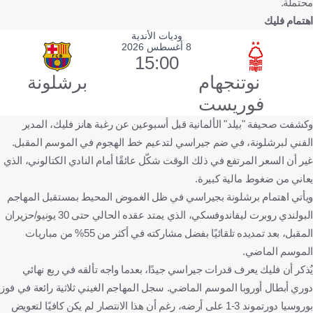
محتملة.
اهتمام فليك
وديات الأندية
8 أغسطس 2026
15:00
نوتنجهام
برشلونة
فوريست
وكشفت صحيفة "بيلد" الألمانية قبل أسبوعين عن رغبة هانز فليك، المدير
الفني لبرشلونة، في ضم جيراسي لتدعيم خط الهجوم في الموسم المقبل.
غير أن السعر المرتفع في ذلك الوقت شكّل عائقًا أمام النادي الكتالوني، الذي
يعاني من ضغوط مالية كبيرة.
ويأتي اهتمام برشلونة بجيراسي في ظل الغموض المحيط بمستقبل المهاجم
البولندي روبرت ليفاندوفسكي، الذي يمتد عقده الحالي حتى 30 يونيو/حزيران
المقبل، بعد تمديده تلقائيًا بفضل مشاركته في أكثر من 55% من مباريات
الموسم الماضي.
يُذكر أن فليك يعرف قدرات جيراسي جيدًا، بعدما واجه تألقه في ربع نهائي
دوري أبطال أوروبا الموسم الماضي. سجل المهاجم الغيني ثلاثية رائعة في فوز
بوروسيا دورتموند 3-1 على أرضه، رغم أن هذا الانتصار لم يكن كافيًا لتعويض