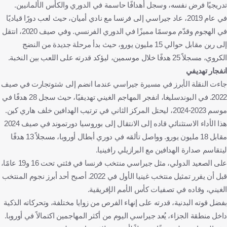
تدريجيًا فرض نفسه، وسجل أهدافًا حاسمة في الدوري والكأس الألمانيين.
في عام 2019، عاد جيراسي إلى فرنسا مع نادي أميان، حيث لعب دورًا قياديًا
في الهجوم وقدّم موسمًا مميزًا في الدوري الفرنسي. وفي صيف 2020، انتقل
إلى رين مقابل حوالي 15 مليون يورو، حيث بدأ مرحلة جديدة من النضج
الكروي، مسجلاً 25 هدفًا خلال موسمين، ليؤكد قدرته على اللعب بين النخبة.
انفجار تهديفي
جاءت النقلة الأبرز في مسيرة جيراسي عندما انضم إلى شتوتجارت في صيف
2022. في البوندسليغا، انفجر المهاجم الغيني تهديفيًا، حيث سجل 28 هدفًا في
موسم 2023-2024، ليحتل المركز الثاني في ترتيب الهدافين خلف هاري كين.
هذا الأداء الاستثنائي قاده إلى الانتقال إلى بوروسيا دورتموند في صيف 2024
مقابل 18 مليون يورو. وواصل تألقه في دوري أبطال أوروبا، مسجلاً 13 هدفًا
ليتقاسم صدارة الهدافين مع البرازيلي رافينيا.
على الصعيد الدولي، مثل جيراسي منتخب فرنسا في فئتي تحت 16 و19 عامًا،
قبل أن يقرر تمثيل منتخب غينيا الأول في 2022. أصبح أحد أبرز نجوم المنتخب
الغيني، وقاده في تصفيات كأس الأمم الإفريقية.
بفضل قوته البدنية، قدرته على إنهاء الفرص من زوايا مختلفة، وتحركاته الذكية
داخل منطقة الجزاء، يُعد جيراسي اليوم من أكثر المهاجمين اكتمالاً في أوروبا.