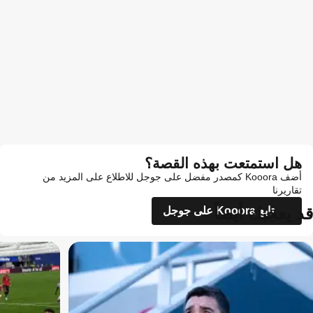
هل استمتعت بهذه القصة؟
أضف Kooora كمصدر مفضل على جوجل للاطلاع على المزيد من
تقاريرنا
قد يعجبك أيضاً
تابع Kooora على جوجل