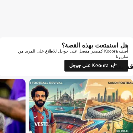
هل استمتعت بهذه القصة؟
أضف Kooora كمصدر مفضل على جوجل للاطلاع على المزيد من
تقاريرنا
قد يعجبك أيضاً
تابع Kooora على جوجل