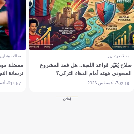
مقالات وتقارير
مقالات وتقارير
صلاح يُغَيّر قواعد اللعبة.. هل فقد المشروع
معضلة مورين
السعودي هيبته أمام الدهاء التركي؟
ترسانة النج
7 أغسطس 2026
6 أغسطس 2026
14:57
02:19
إعلان