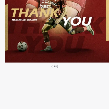
إعلان