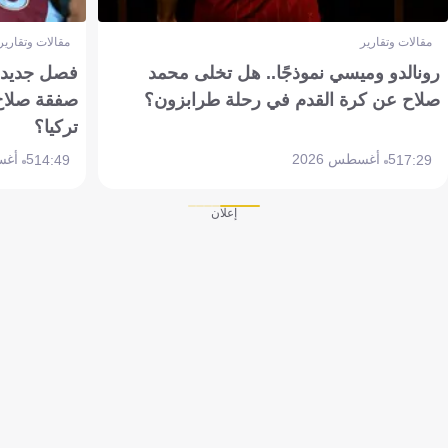
مقالات وتقارير
مقالات وتقارير
رونالدو وميسي نموذجًا.. هل تخلى محمد
فصل جديد بم
صلاح عن كرة القدم في رحلة طرابزون؟
صفقة صلاح
تركيا؟
5 أغسطس 2026
5 أغسطس 2026
14:49
17:29
إعلان