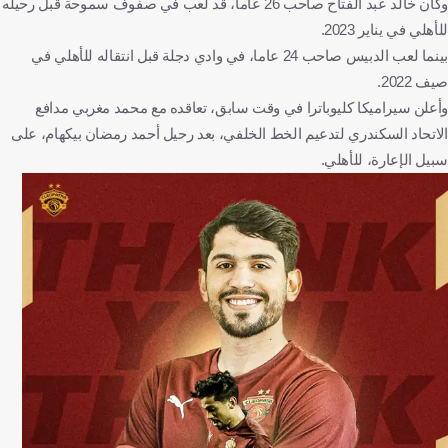
وكان خالد عبد الفتاح صاحب 26 عاما، قد لعب في صفوف سموحة قبل رحيله
للأهلي في يناير 2023.
بينما لعب الدبيس صاحب 24 عاما، في وادي دجلة قبل انتقاله للأهلي في
صيف 2022.
وأعلن سيراميكا كليوباترا في وقت سابق، تعاقده مع محمد مغربي مدافع
الاتحاد السكندري لتدعيم الخط الخلفي، بعد رحيل أحمد رمضان بيكهام، على
سبيل الإعارة، للأهلي.