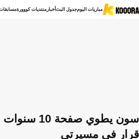
مباريات اليوم
جدول البث
أخبار
منتديات كووورة
مسابقات
سون يطوي صف
قرار في مسيرتي