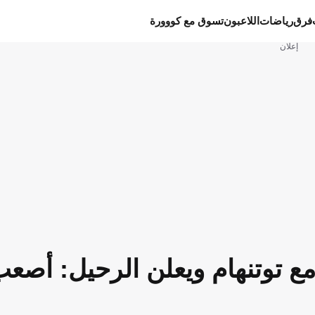
فرق
رياضات
اللاعبون
تسوق مع كووورة
إعلان
حة 10 سنوات مع توتنهام ويعلن الرحيل: أصع