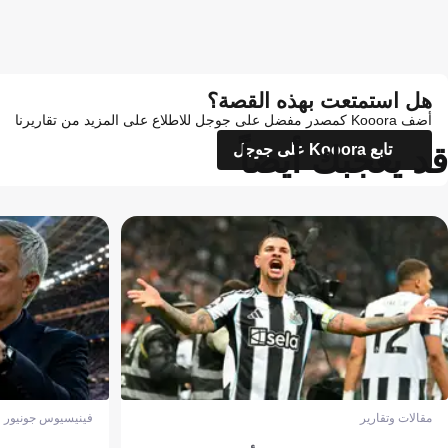
هل استمتعت بهذه القصة؟
أضف Kooora كمصدر مفضل على جوجل للاطلاع على المزيد من تقاريرنا
قد يعجبك أيضاً
تابع Kooora على جوجل
مقالات وتقارير
فينيسيوس جونيور