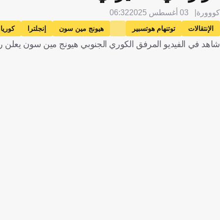
كووورة
03 أغسطس 2025
06:32
الإنتقالات
توتنهام هوتسبير
هيونج مين سون
إنجلترا
كوريا 
شاهد في الفيديو المرفق الكوري الجنوبي هيونج مين سون يعلن رحيله 