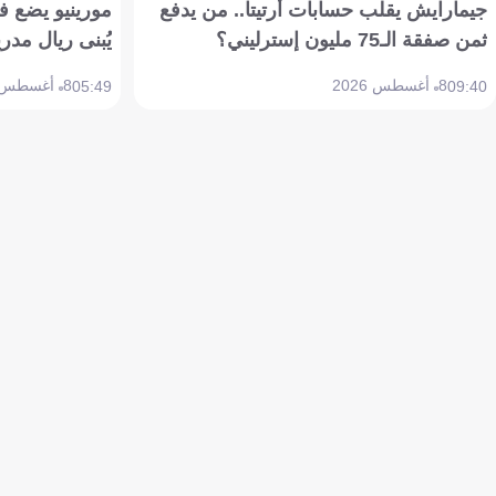
جيمارايش يقلب حسابات أرتيتا.. من يدفع
مورينيو يضع ف
ثمن صفقة الـ75 مليون إسترليني؟
يُبنى ريال مدري
8 أغسطس 2026
8 أغسطس 2026
05:49
09:40