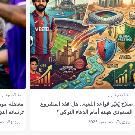
مقالات وتقارير
مقالات وتقارير
صلاح يُغَيّر قواعد اللعبة.. هل فقد المشروع
معضلة مورين
السعودي هيبته أمام الدهاء التركي؟
ترسانة النج
7 أغسطس 2026
6 أغسطس 2026
14:57
02:19