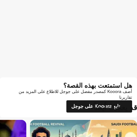
هل استمتعت بهذه القصة؟
أضف Kooora كمصدر مفضل على جوجل للاطلاع على المزيد من
تقاريرنا
قد يعجبك أيضاً
تابع Kooora على جوجل