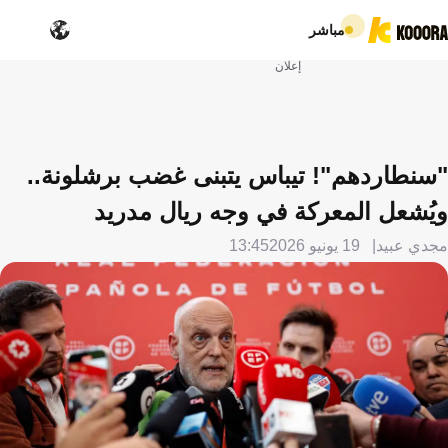
مباشر
إعلان
"سنطاردهم"! تيباس يتبنى غضب برشلونة..
ويُشعل المعركة في وجه ريال مدريد
مجدي عبيد
19 يونيو 2026
13:45