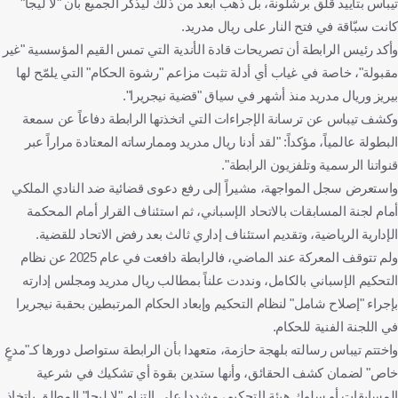
تيباس بتأييد قلق برشلونة، بل ذهب أبعد من ذلك ليذكّر الجميع بأن "لا ليجا"
كانت سبّاقة في فتح النار على ريال مدريد.
وأكد رئيس الرابطة أن تصريحات قادة الأندية التي تمس القيم المؤسسية "غير
مقبولة"، خاصة في غياب أي أدلة تثبت مزاعم "رشوة الحكام" التي يلمّح لها
بيريز وريال مدريد منذ أشهر في سياق "قضية نيجريرا".
وكشف تيباس عن ترسانة الإجراءات التي اتخذتها الرابطة دفاعاً عن سمعة
البطولة عالمياً، مؤكداً: "لقد أدنا ريال مدريد وممارساته المعتادة مراراً عبر
قنواتنا الرسمية وتلفزيون الرابطة".
واستعرض سجل المواجهة، مشيراً إلى رفع دعوى قضائية ضد النادي الملكي
أمام لجنة المسابقات بالاتحاد الإسباني، ثم استئناف القرار أمام المحكمة
الإدارية الرياضية، وتقديم استئناف إداري ثالث بعد رفض الاتحاد للقضية.
ولم تتوقف المعركة عند الماضي، فالرابطة دافعت في عام 2025 عن نظام
التحكيم الإسباني بالكامل، ونددت علناً بمطالب ريال مدريد ومجلس إدارته
بإجراء "إصلاح شامل" لنظام التحكيم وإبعاد الحكام المرتبطين بحقبة نيجريرا
في اللجنة الفنية للحكام.
واختتم تيباس رسالته بلهجة حازمة، متعهدا بأن الرابطة ستواصل دورها كـ"مدعٍ
خاص" لضمان كشف الحقائق، وأنها ستدين بقوة أي تشكيك في شرعية
المسابقات أو سلوك هيئة التحكيم، مشددا على التزام "لا ليجا" المطلق باتخاذ