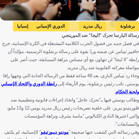
Getty Images
برشلونة
ريال مدريد
الدوري الإسباني
إسبانيا
رسالة البارسا تحرك "اليجا" ضد الميرينجي
كرة قدم
في فصل جديد من فصول الحرب الكلامية المشتعلة في الكرة الإسبانية، خرج
خافيير تيباس عن صمته وردّ بقوة على رسالة برشلونة الرسمية، مؤكداً أن
رابطة "لا ليجا" لن تتهاون مع أي مساس بنزاهة المسابقة، حيث أصر على
مواصلة معركته القانونية ضد ريال مدريد.
وجاء رد تيباس الناري، بعد 48 ساعة فقط من الرسالة الحادة التي وجهها رافا
يوستي، نائب رئيس برشلونة، يوم الأربعاء إلى
رابطة الدوري والاتحاد الإسباني
ولجنة الحكام
.
وطالب يوستي فيها بـ"تحرك عاجل" واتخاذ إجراءات قانونية وتنظيمية ضد
فلورنتينو بيريز، على خلفية تصريحات رئيس ريال مدريد يومي 12 و13 مايو،
والتي اعتبرها النادي الكتالوني "ماسة بشرف ونزاهة المؤسسات
والمسابقات".
وفي رسالته التي كشفت عنها صحيفة "
موندو ديبورتيفو
" الإسبانية، لم يكتفِ