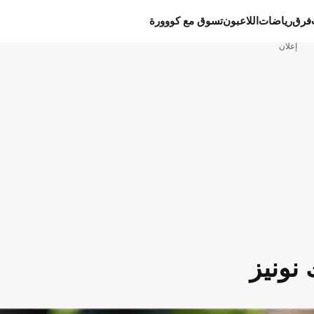
فرق
رياضات
اللاعبون
تسوق مع كووورة
إعلان
نونيز