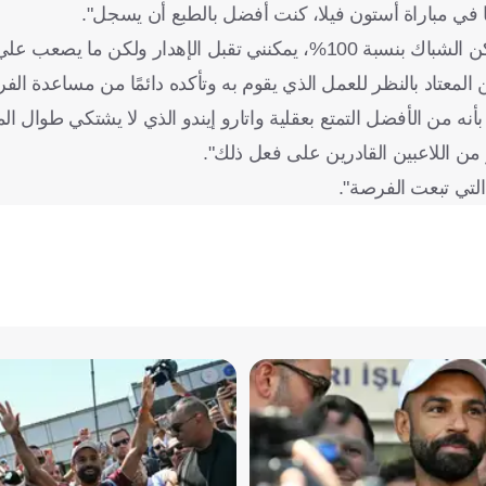
 في مباراة أستون فيلا، كنت أفضل بالطبع أن يسجل".
وتابع: "كلمة فرصة توضح كل شيء، فهي لا تعني بأن الكرة ستسكن الشباك بنسبة 100%، يمكنني تقبل الإهدار ولك
معتاد بالنظر للعمل الذي يقوم به وتأكده دائمًا من مساعدة الفر
بأنه من الأفضل التمتع بعقلية واتارو إيندو الذي لا يشتكي طوال 
ير من اللاعبين القادرين على فعل ذلك".