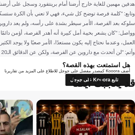
هدفين مهمين للغاية خارج أرضنا أمام برينتفورد وسجل على أرضنا
سلوكه بعد الفرصة، الأمر سيطر بشدة على رأسه، ولم يعد داروين ال
وواصل: "كان يشعر بخيبة أمل كبيرة أنه أهدر الفرصة، أؤمن دائمًا 
العمل، وعندما نحتاج إليه يكون مستعدًا، الأمر صعبًا ولا يوجد الكث
وأتم: "لن أتحدث مع داروين عن الفرصة، ولكن عن الدقائق الـ20 التي تبعت الفرصة".
هل استمتعت بهذه القصة؟
أضف Kooora كمصدر مفضل على جوجل للاطلاع على المزيد من تقاريرنا
قد يعجبك أيضاً
تابع Kooora على جوجل