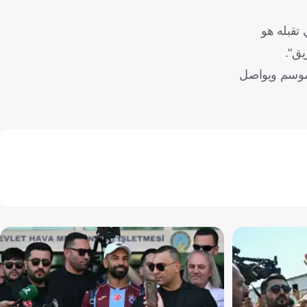
ن ما يصعب علي تقبله هو
يق".
الموسم ويواصل