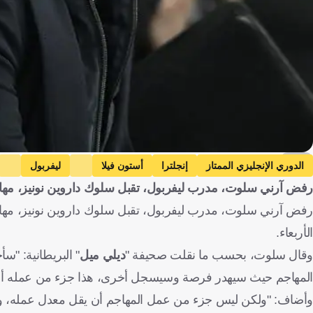
EPA
الدوري الإنجليزي الممتاز
إنجلترا
أستون فيلا
ليفربول
رفض آرني سلوت، مدرب ليفربول، تقبل سلوك داروين نونيز، مها
أورغواي
كرة قدم
الأربعاء.
وقال سلوت، بحسب ما نقلت صحيفة "
ديلي ميل
" البريطانية: "س
المهاجم حيث سيهدر فرصة وسيسجل أخرى، هذا جزء من عمله أن ي
وأضاف: "ولكن ليس جزء من عمل المهاجم أن يقل معدل عمله، و