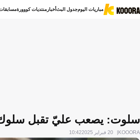
مباريات اليوم
جدول البث
أخبار
منتديات كووورة
مسابقات
سلوت: يصعب عليّ تقبل سلوك 
KOOORA
20 فبراير 2025
10:42