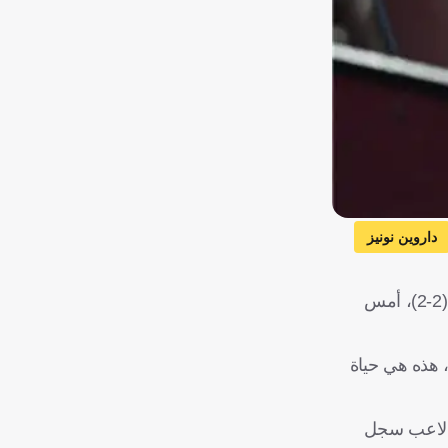
داروين نونيز
رفض آرني سلوت، مدرب ليفربول، تقبل سلوك داروين نونيز، مهاجم الريدز، بعد إهداره فرصة محققة في التعادل أمام أستون فيلا (2-2)، أمس
، هذه هي حياة
ن لاعب سجل