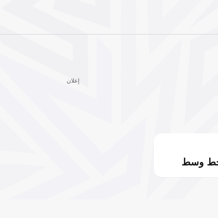
إعلان
خط وسط