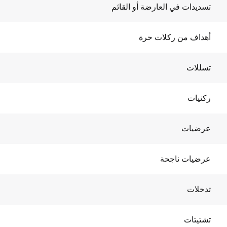
تسديدات في العارضة أو القائم
أهداف من ركلات حرة
تسللات
ركنيات
عرضيات
عرضيات ناجحة
تدخلات
تشتيتات