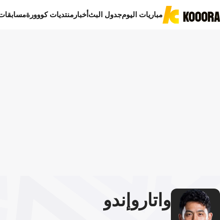
مباريات اليوم
جدول البث
أخبار
منتديات كووورة
مسابقات
واتارو
إندو