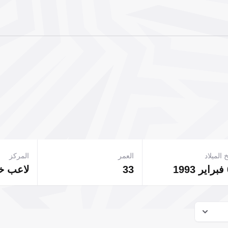
 الميلاد
العمر
المركز
1
33
لاعب 