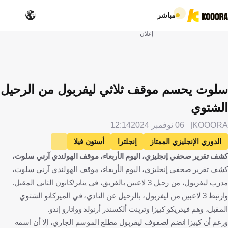
مباشر
إعلان
سلوت يحسم موقف ثلاثي ليفربول من الرحيل
الشتوي
KOOORA
06 نوفمبر 2024
12:14
الدوري الإنجليزي الممتاز
إنجلترا
أستون فيلا
كشف تقرير صحفي إنجليزي، اليوم الأربعاء، موقف الهولندي آرني سلوت،
ليفربول
آرني سلوت
هولندا
فيديريكو كييزا
إيطاليا
كشف تقرير صحفي إنجليزي، اليوم الأربعاء، موقف الهولندي آرني سلوت،
واتارو إندو
اليابان
ترينت ألكسندر أرنولد
الإنتقالات
كرة قدم
مدرب ليفربول، من رحيل 3 لاعبين بالفريق، في يناير/كانون الثاني المقبل.
وارتبط 3 لاعبين من ليفربول، بالرحيل عن النادي، في الميركاتو الشتوي
المقبل، وهم فيدريكو كييزا وترينت ألكسندر أرنولد وواتارو إندو.
ورغم أن كييزا انضم لصفوف ليفربول مطلع الموسم الجاري، إلا أن اسمه