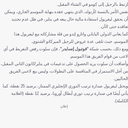
ارتبط بالرحيل إلى كومو في الشتاء المقبل.
نفس الأمر بالنسبة لأرنولد، الذي ينتهي عقده بنهاية الموسم الجاري، ويمكن
أن يحقق ليفربول استفادة مالية حال بيعه في يناير، في ظل عدم تجديد
تعاقده حتى الآن.
كما يعاني الدولي الياباني واتارو إندو من قلة مشاركاته مع ليفربول هذا
الموسم، حيث تلقى عدة عروض للرحيل الميركاتو الشتوي.
ومع ذلك، بحسب شبكة
"فوتبول إنسايدر"
، فإن سلوت رفض التفريط في أي
لاعب من قوام الفريق هذا الموسم.
وأضافت أن سلوت يريد الحصول على تدعيمات في يناير/كانون الثاني المقبل،
من أجل الاستمرار في المنافسة على البطولات، وليس بيع لاعبي الفريق
الحاليين.
ويحتل ليفربول صدارة ترتيب الدوري الإنجليزي الممتاز، برصيد 25 نقطة، كما
يأتي أيضًا في صدارة ترتيب دوري أبطال أوروبا، برصيد 12 نقطة (العلامة
الكاملة).
إعلان