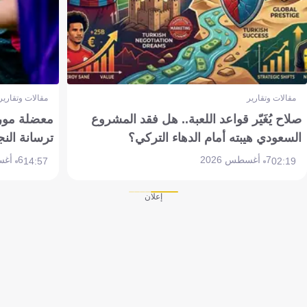
مقالات وتقارير
مقالات وتقارير
صلاح يُغَيّر قواعد اللعبة.. هل فقد المشروع
معضلة مورين
السعودي هيبته أمام الدهاء التركي؟
ترسانة النج
7 أغسطس 2026
6 أغسطس 2026
14:57
02:19
إعلان