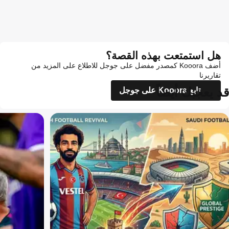
هل استمتعت بهذه القصة؟
أضف Kooora كمصدر مفضل على جوجل للاطلاع على المزيد من
تقاريرنا
قد يعجبك أيضاً
تابع Kooora على جوجل