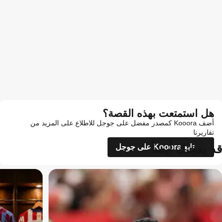
هل استمتعت بهذه القصة؟
أضف Kooora كمصدر مفضل على جوجل للاطلاع على المزيد من
تقاريرنا
قد يعجبك أيضاً
تابع Kooora على جوجل