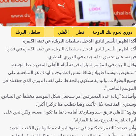
دوري نجوم بنك الدوحة
قطر
الأهلي
سلطان البريك
أكد الظهير الأيسر لنادي الدحيل، سلطان البريك، عن ثقته الكبيرة
كرة قدم
أكد الظهير الأيسر لنادي الدحيل، سلطان البريك، عن ثقته الكبيرة في قدرة
فريقه، على تحقيق بداية جيدة في الدوري القطري.
وقال البريك في المؤتمر لمباراة فريقه أمام الأهلي المقررة غدا الجمعة:
"سنخوض موسما طويلا وشاقا بنفس الطموح، والهدف هو المنافسة على
جميع البطولات، والبداية ستكون بالحفاظ على لقب الدوري الذي حققناه في
الموسم الماضي".
وأضاف: "زيادة عدد المحترفين أمر سيجعل شكل الموسم مختلفاً عن السابق،
وسيثري المنافسة بكل تأكيد، وهذا يتطلب منا تركيزا أكبر".
وتابع: "الأهلي فريق جيد ومبارياتنا أمامه دائما ما تكون صعبة، ولكن نحن على
أتم الجاهزية للخروج بنقاط المباراة".
وأتم حديثه: "التغييرات كثيرة في صفوفنا، وبات مطلوبا من اللاعب الجديد
التأقلم سريعاً على أجواء الفريق، وتحقق ذلك من خلال المعسكر الخارجي