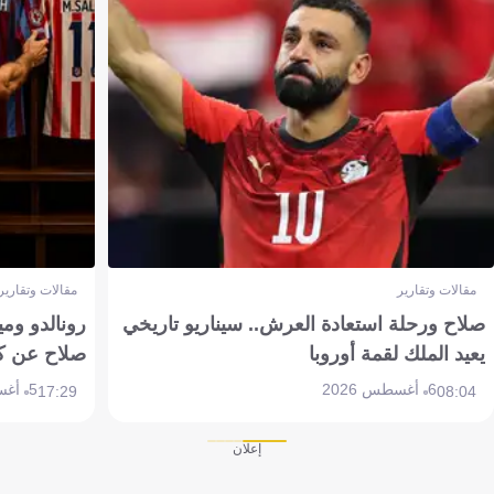
مقالات وتقارير
مقالات وتقارير
صلاح ورحلة استعادة العرش.. سيناريو تاريخي
رونالدو وم
يعيد الملك لقمة أوروبا
صلاح عن ك
6 أغسطس 2026
5 أغسطس 2026
17:29
08:04
إعلان