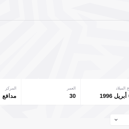
 الميلاد
العمر
المركز
30
مدافع