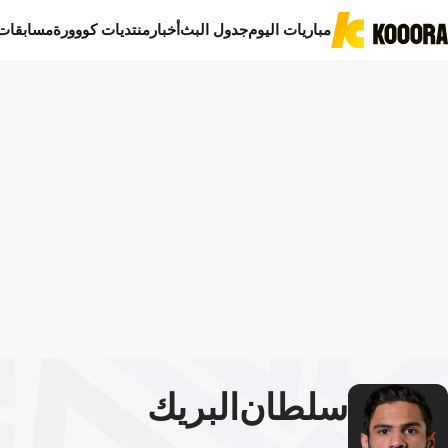
مباريات اليوم
جدول البث
أخبار
منتديات كووورة
مسابقات
سلطان
البريك