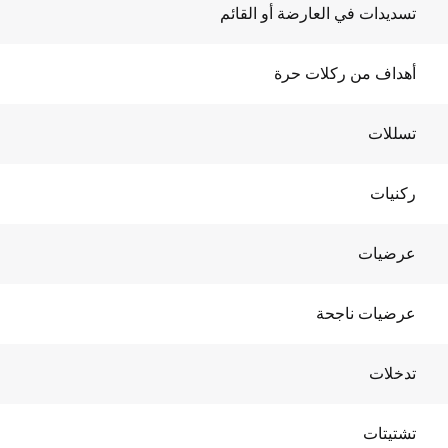
تسديدات في العارضة أو القائم
أهداف من ركلات حرة
تسللات
ركنيات
عرضيات
عرضيات ناجحة
تدخلات
تشتيتات