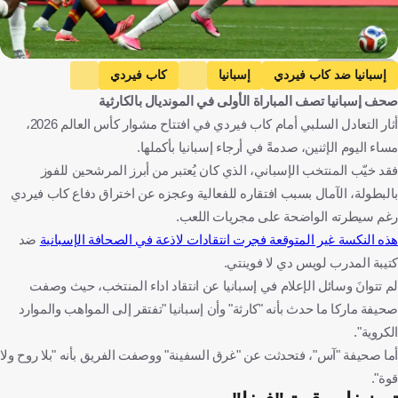
Getty Images
إسبانيا ضد كاب فيردي
إسبانيا
كاب فيردي
صحف إسبانيا تصف المباراة الأولى في المونديال بالكارثية
كأس العالم
إسبانيا
الرأس الأخضر
الولايات المتحدة
أثار التعادل السلبي أمام كاب فيردي في افتتاح مشوار كأس العالم 2026،
كرة قدم
مساء اليوم الإثنين، صدمةً في أرجاء إسبانيا بأكملها.
فقد خيّب المنتخب الإسباني، الذي كان يُعتبر من أبرز المرشحين للفوز
بالبطولة، الآمال بسبب افتقاره للفعالية وعجزه عن اختراق دفاع كاب فيردي
رغم سيطرته الواضحة على مجريات اللعب.
هذه النكسة غير المتوقعة فجرت انتقادات لاذعة في الصحافة الإسبانية
ضد
كتيبة المدرب لويس دي لا فوينتي.
لم تتوانَ وسائل الإعلام في إسبانيا عن انتقاد اداء المنتخب، حيث وصفت
صحيفة ماركا ما حدث بأنه "كارثة" وأن إسبانيا "تفتقر إلى المواهب والموارد
الكروية".
أما صحيفة "آس"، فتحدثت عن "غرق السفينة" ووصفت الفريق بأنه "بلا روح ولا
قوة".