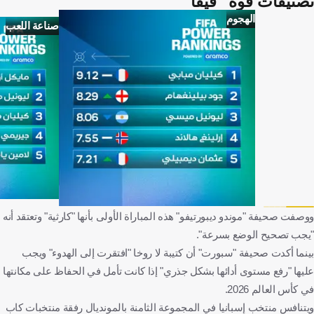
تصنيفات قوة "فيفا"
الهجوم
صناعة اللعب
ووصفت صحيفة "موندو ديبورتيفو" هذه المباراة الأولى بأنها "كارثية" وتعتقد أنه
"يجب تصحيح الوضع بسرعة".
بينما أكدت صحيفة "سبورت" أن كتيبة لا روخا "افتقرت إلى الهدوء" ويجب
عليها "رفع مستوى أدائها بشكل جذري" إذا كانت تأمل في الحفاظ على مكانتها
في كأس العالم 2026.
ويتنافس منتخب إسبانيا في المجموعة الثامنة بالمونديال رفقة منتخبات كاب