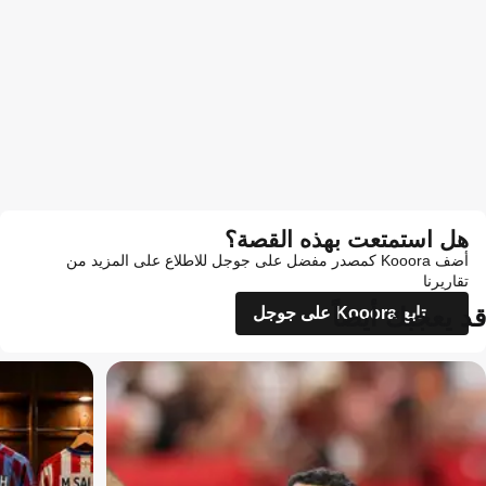
هل استمتعت بهذه القصة؟
أضف Kooora كمصدر مفضل على جوجل للاطلاع على المزيد من
تقاريرنا
قد يعجبك أيضاً
تابع Kooora على جوجل