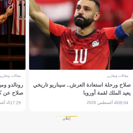
مقالات وتقارير
مقالات وتقارير
صلاح ورحلة استعادة العرش.. سيناريو تاريخي
رونالدو وم
يعيد الملك لقمة أوروبا
صلاح عن ك
6 أغسطس 2026
5 أغسطس 2026
17:29
08:04
إعلان