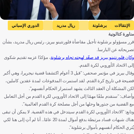
Getty Images
الإنتقالات
برشلونة
ريال مدريد
الدوري الإسباني
مناورة كتالونية
إسبانيا
كرة قدم
قرر مسؤولو برشلونة تأجيل مقاضأة فلورنتينو بيريز، رئيس ريال مدريد، بشأن
تصريحاته عن البارسا.
وكان فلورنتينو بيريز قد صعّد لهجته تجاه برشلونة
، مؤكدًا عزمه تقديم شكوى
إلى الاتحاد الأوروبي لكرة القدم.
وقال بيريز في مؤتمر صحفي: "قبل 3 أعوام اكتشفنا قضية نيجريرا، وهي أكبر
فضيحة في تاريخ كرة القدم. لقد استمرت المدفوعات لمدة عقدين كاملين،
لكن المشكلة أن العقد الثالث يشهد استمرار الحكام أنفسهم".
وأضاف: "سنقدم ملفًا مهمًا إلى الاتحاد الأوروبي لكرة القدم من أجل التعامل
مع القضية من جذورها وحلها من أجل مصلحة كرة القدم العالمية".
وتابع: "الاتحاد الأوروبي لكرة القدم سيتدخل في هذه القضية. لا يمكن أن تبقى
هناك شبهات فساد مرتبطة بدفع أموال لمدة 20 عامًا.. أنا لم آتِ إلى هنا لكي
يُثري الحكام أنفسهم بأموال برشلونة".