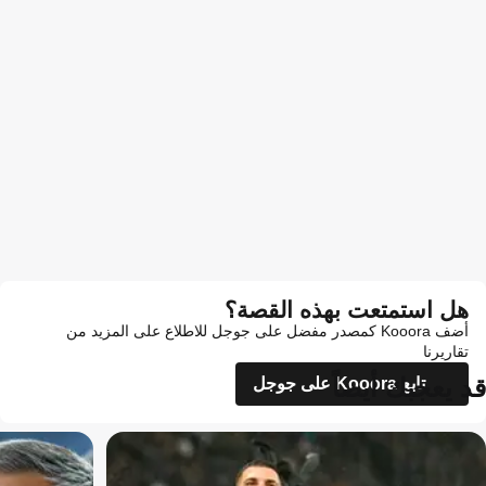
هل استمتعت بهذه القصة؟
أضف Kooora كمصدر مفضل على جوجل للاطلاع على المزيد من
تقاريرنا
قد يعجبك أيضاً
تابع Kooora على جوجل