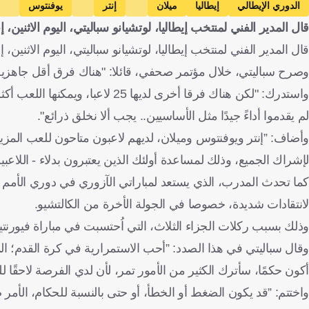
الدوري الإيطالي
إيطاليا
ميلان
إنتر
يوفنتوس
قال المدير الفني لمنتخب إيطاليا، لوتشيانو سباليتي، اليوم الاثنين، إ
قال المدير الفني لمنتخب إيطاليا، لوتشيانو سباليتي، اليوم الاثنين،
وصرح سباليتي، خلال مؤتمر صحفي، قائلا: "هناك فرق أقل جاهزية
واستدرك: "لكن هناك فرقا أخرى لديه
لم يقدموا أداءً جيدًا مثل الأساسيين.. يجب ألا نخلق ذرائع".
وأضاف: ”إنتر ويوفنتوس وميلان، لديهم لاعبون متاحون للعب المزيد 
لإشراك الجميع، وذلك لمساعدة أولئك الذين يعتبرون بدلاء - اللاعب
كما تحدث المدرب، الذي يستعد لمباراتي الآزوري في دوري الأمم ا
لانتقادات شديدة، خصوصا في الجولة الأخرة من الكالتشيو.
وذلك بسبب ركلات الجزاء الثلاث، التي اُحتسبت في مباراة فيورنتين
وقال سباليتي في هذا الصدد: ”أحب الاستمرارية في كرة القدم؛ ا
أكون حكمًا، سأترك الكثير من الأمور تمر، لأن لدي الفرصة لاحقًا ل
واختتم: ”قد يكون الضغط أو الخطأ، أو حتى بالنسبة للحكام، الأمر ص