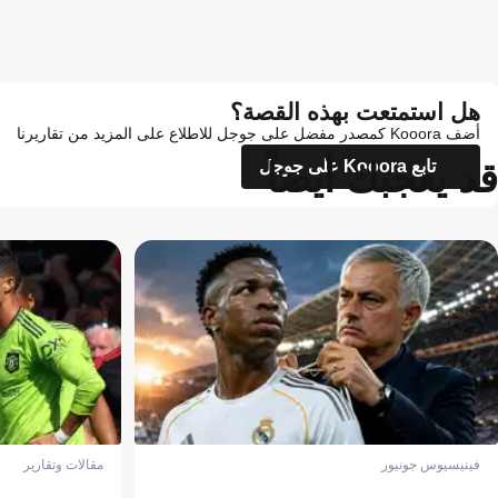
هل استمتعت بهذه القصة؟
أضف Kooora كمصدر مفضل على جوجل للاطلاع على المزيد من تقاريرنا
قد يعجبك أيضاً
تابع Kooora على جوجل
فينيسيوس جونيور
مقالات وتقارير