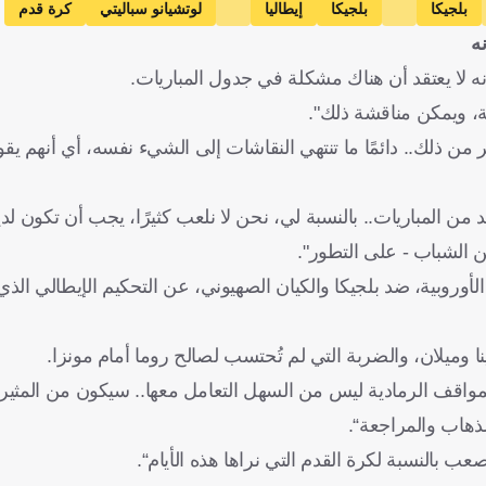
بلجيكا
بلجيكا
إيطاليا
لوتشيانو سباليتي
كرة قدم
نه
 إنه لا يعتقد أن هناك مشكلة في جدول المباريات.
، ويمكن مناقشة ذلك".
ا 25 لاعبا، ويمكنها اللعب أكثر من ذلك.. دائمًا ما تنتهي النقاشات إلى الشيء نفسه، أي أنهم
من المباريات.. بالنسبة لي، نحن لا نلعب كثيرًا، يجب أن تكون لدي
ين الشباب - على التطور".
لأوروبية، ضد بلجيكا والكيان الصهيوني، عن التحكيم الإيطالي ال
ا وميلان، والضربة التي لم تُحتسب لصالح روما أمام مونزا.
لمواقف الرمادية ليس من السهل التعامل معها.. سيكون من المثير
لذهاب والمراجعة“.
عب بالنسبة لكرة القدم التي نراها هذه الأيام“.