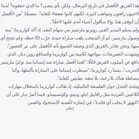
هذا الفريق الأفضل في تاريخ البرتغال، ولكن بأي معنى؟ ما الذي حققوه؟ لدينا
لاعبون رائعون ومواهب كثيرة، لكنهم كانوا ضعفاء للغاية"، مضيفًا: "من الأفضل
أن أتوقف هنا، وإلا سأقول أشياء أندم عليها لاحقًا".
ولم يسلم المدير الفني روبرتو مارتينيز من سهام النقد، إذ أكد كواريزما: "منذ
وصول مارتينيز، لم أرَ المنتخب يلعب مباراة جيدة. جرّب 50 خطة، ولم تنجح أي
منها، ونحن نغادر بالفريق الذي وصفه الجميع بأنه الأفضل على مر العصور".
وشهدت التصريحات، مواجهة كلامية بين كواريزما والمدافع روبن دياز، الذي
دافع عن أسلوب الفريق قائلًا: "لعبنا أفضل مباراة ضد إسبانيا منذ توليّ مارتينيز
التدريب"، بينما رد كواريزما: "سيطرت إسبانيا على المباراة بأكملها، وكنا
ببساطة هناك بلا رغبة، بلا متعة، بطيئين للغاية".
وتجدد الجدل حول الفلسفة التكتيكية، إذ طالب كواريزما باستغلال مهارات
اللاعبين الفردية مثل رافاييل لياو، ونيتو، وكونسيساو، فيما أصرّ دياز على أن
"التهور لا يجلب أي فائدة"، في إشارة لأهمية الاستحواذ والصبر.
إعلان