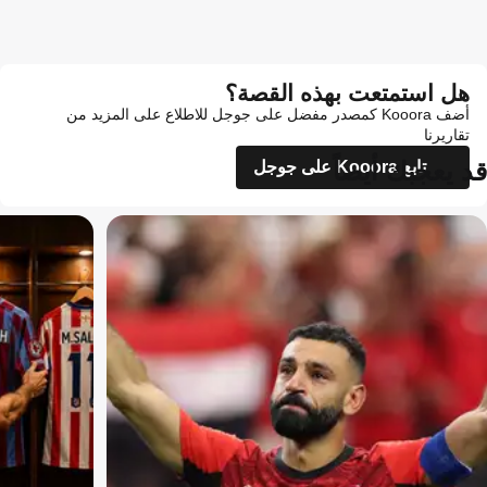
هل استمتعت بهذه القصة؟
أضف Kooora كمصدر مفضل على جوجل للاطلاع على المزيد من
تقاريرنا
قد يعجبك أيضاً
تابع Kooora على جوجل