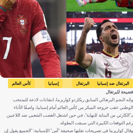
Getty Images
البرتغال ضد إسبانيا
البرتغال
إسبانيا
كأس العالم
فضيحة للبرتغال
ريكاردو كواريزما
البرتغال
إسبانيا
الولايات المتحدة
كرة قدم
وجّه النجم البرتغالي السابق ريكاردو كواريزما، انتقادات لاذعة للمنتخب
الوطني عقب خروجه المبكر من كأس العالم أمام إسبانيا، واصفًا الأداء
بـ"الكارثي من البداية للنهاية"، في حين اشتعل الغضب الشعبي ضد اللاعبين
رغم التوقعات الكبيرة التي سبقت البطولة.
وقال كواريزما في تصريحات نقلتها صحيفة "آس" الإسبانية: "الجميع يقول إن