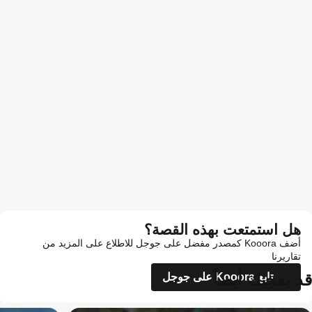
هل استمتعت بهذه القصة؟
أضف Kooora كمصدر مفضل على جوجل للاطلاع على المزيد من
تقاريرنا
قد يعجبك أيضاً
تابع Kooora على جوجل