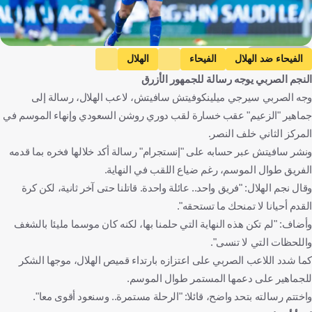
Getty Images
الفيحاء ضد الهلال
الفيحاء
الهلال
النجم الصربي يوجه رسالة للجمهور الأزرق
دوري روشن السعودي
النصر ضد ضمك
النصر
وجه الصربي سيرجي ميلينكوفيتش سافيتش، لاعب الهلال، رسالة إلى
ضمك
سيرجي ميلينكوفيتش سافيتش
جماهير "الزعيم" عقب خسارة لقب دوري روشن السعودي وإنهاء الموسم في
المملكة العربية السعودية
صربيا
كرة قدم
المركز الثاني خلف النصر.
ونشر سافيتش عبر حسابه على "إنستجرام" رسالة أكد خلالها فخره بما قدمه
الفريق طوال الموسم، رغم ضياع اللقب في النهاية.
وقال نجم الهلال: "فريق واحد.. عائلة واحدة. قاتلنا حتى آخر ثانية، لكن كرة
القدم أحيانا لا تمنحك ما تستحقه".
وأضاف: "لم تكن هذه النهاية التي حلمنا بها، لكنه كان موسما مليئا بالشغف
واللحظات التي لا تنسى".
كما شدد اللاعب الصربي على اعتزازه بارتداء قميص الهلال، موجها الشكر
للجماهير على دعمها المستمر طوال الموسم.
واختتم رسالته بتحد واضح، قائلا: "الرحلة مستمرة.. وسنعود أقوى معا".