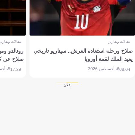
مقالات وتقارير
مقالات وتقارير
صلاح ورحلة استعادة العرش.. سيناريو تاريخي
رونالدو وم
يعيد الملك لقمة أوروبا
صلاح عن ك
6 أغسطس 2026
5 أغسطس 2026
17:29
08:04
إعلان