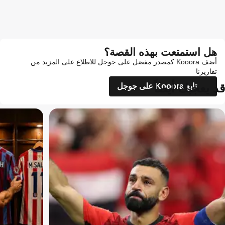
هل استمتعت بهذه القصة؟
أضف Kooora كمصدر مفضل على جوجل للاطلاع على المزيد من
تقاريرنا
قد يعجبك أيضاً
تابع Kooora على جوجل