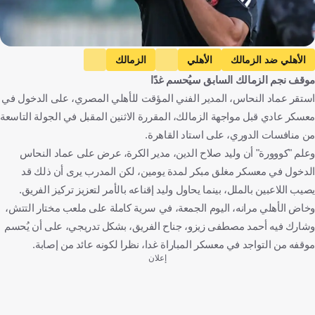
الأهلي ضد الزمالك
الأهلي
الزمالك
موقف نجم الزمالك السابق سيُحسم غدًا
الدوري المصري الممتاز
عماد النحاس
أحمد سيد زيزو
مصر
استقر عماد النحاس، المدير الفني المؤقت للأهلي المصري، على الدخول في
كرة قدم
معسكر عادي قبل مواجهة الزمالك، المقررة الاثنين المقبل في الجولة التاسعة
من منافسات الدوري، على استاد القاهرة.
وعلم "كووورة" أن وليد صلاح الدين، مدير الكرة، عرض على عماد النحاس
الدخول في معسكر مغلق مبكر لمدة يومين، لكن المدرب يرى أن ذلك قد
يصيب اللاعبين بالملل، بينما يحاول وليد إقناعه بالأمر لتعزيز تركيز الفريق.
وخاض الأهلي مرانه، اليوم الجمعة، في سرية كاملة على ملعب مختار التتش،
وشارك فيه أحمد مصطفى زيزو، جناح الفريق، بشكل تدريجي، على أن يُحسم
موقفه من التواجد في معسكر المباراة غدا، نظرا لكونه عائد من إصابة.
إعلان