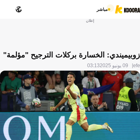
مباشر
إعلان
زوبيميندي: الخسارة بركلات الترجيح "مؤلمة"
efe
09 يونيو 2025
03:13