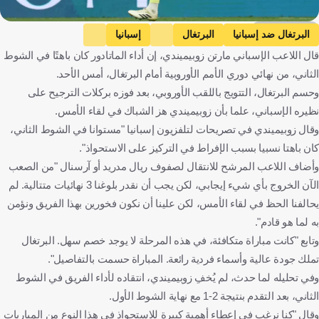
Getty Images
البرتغال ضد إسبانيا
البرتغال
إسبانيا
قال اللاعب الإسباني مارتن زوبيميندي، إن أداء الماتادور كان باهتًا في الشوط
دوري الأمم الأوروبية - المسار الأول
مارتن زوبيميندي
إسبانيا
الثاني، من نهائي دوري الأمم الأوروبية أمام البرتغال، أمس الأحد.
كرة قدم
وحسم البرتغال، التتويج باللقب الأوروبي، بعد فوزه بركلات الترجيح على
نظيره الإسباني، علما بأن زوبيميندي هز الشباك في لقاء الأمس.
وقال زوبيميندي في تصريحات لتلفزيون إسبانيا "مستوانا في الشوط الثاني،
كان باهتا نسبيا بسبب الإفراط في التركيز على الاستحواذ".
وأضاف اللاعب المرشح للانتقال لصفوف ريال مدريد أو آرسنال "من الصعب
الآن الخروج بأي شيء إيجابي، لكن يجب أن نقدر بلوغنا 3 نهائيات متتالية. لم
يحالفنا الحظ في لقاء الأمس، لكن علينا أن نكون فخورين بهذا الفريق ونؤمن
به لما هو قادم".
وتابع "كانت مباراة متكافئة، في هذه المرحلة لا يوجد خصم سهل. البرتغال
تملك جودة عالية وأسماء فردية رائعة. المباراة حسمت بالتفاصيل".
وفي تحليله لما حدث، لم يُخفِ زوبيميندي، انتقاده لأداء الفريق في الشوط
الثاني، بعد التقدم بنتيجة 2-1 مع نهاية الشوط الأول.
وقال "كنا نرغب في إعطاء أهمية كبيرة للاستحواذ في هذا النوع من المباريات