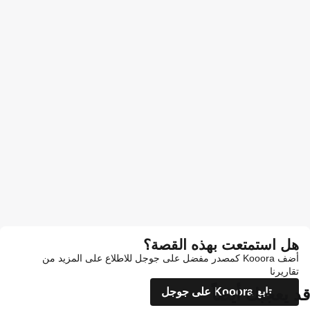
هل استمتعت بهذه القصة؟
أضف Kooora كمصدر مفضل على جوجل للاطلاع على المزيد من
تقاريرنا
قد يعجبك أيضاً
تابع Kooora على جوجل