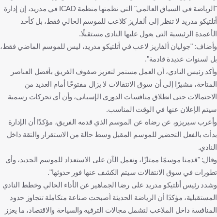
"الرياضة في السياق العالمي" التي نظمتها منظمة ICAD في مدريد، إن إدارة
أتلتيكو مدريد لا تنظر إلى ألفاريز كلاعب للموسم الحالي فقط، بل كأحد
الأعمدة الرئيسية التي يعول عليها النادي مستقبلًا.
وأضاف: "جوليان ألفاريز لاعب في أتلتيكو مدريد، ليس للموسم الماضي فقط،
بل لسنوات عديدة قادمة".
وأكد رئيس النادي، أن العمل مستمر لتعزيز صفوف الفريق بأفضل العناصر
المتاحة، مشيرًا إلى أن سوق الانتقالات لا يزال مفتوحًا أمام العديد من
الاحتمالات حتى انطلاق منافسات الدوري الإسباني، وأن أي تحركات رسمية
سيتم الإعلان عنها في الوقت المناسب.
وأعرب سيريزو، عن رضاه عن الموسم الذي قدمه الفريق، مؤكدًا أن الإدارة
بدأت بالفعل التحضير للموسم المقبل وسط حالة من الاستقرار والثقة داخل
النادي.
وقال: "قدمنا موسمًا ممتازًا، ونعمل الآن على الاستعداد للموسم الجديد، وأي
تطورات في سوق الانتقالات سيتم الكشف عنها فور حدوثها".
وشدد رئيس أتلتيكو مدريد على رضا الجماهير عن الأداء الحالي وخطط النادي
المستقبلية، مؤكدًا أن الرياضة الحديثة أصبحت صناعة متكاملة تتجاوز حدود
المنافسة داخل الملاعب لتشمل مجالات الترفيه والسياحة والاقتصاد، ما يعزز