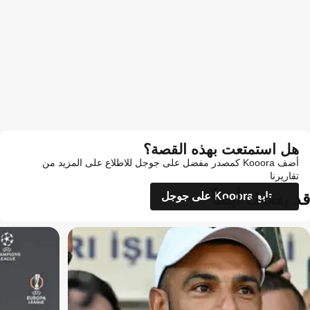
هل استمتعت بهذه القصة؟
أضف Kooora كمصدر مفضل على جوجل للاطلاع على المزيد من
تقاريرنا
قد يعجبك أيضاً
تابع Kooora على جوجل