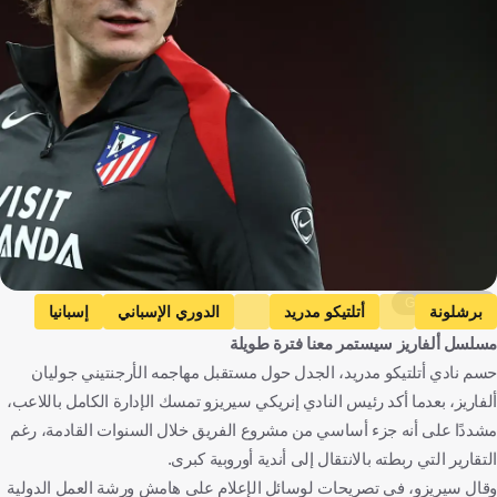
Getty Images
برشلونة
أتلتيكو مدريد
الدوري الإسباني
إسبانيا
مسلسل ألفاريز سيستمر معنا فترة طويلة
كرة قدم
حسم نادي أتلتيكو مدريد، الجدل حول مستقبل مهاجمه الأرجنتيني جوليان
ألفاريز، بعدما أكد رئيس النادي إنريكي سيريزو تمسك الإدارة الكامل باللاعب،
مشددًا على أنه جزء أساسي من مشروع الفريق خلال السنوات القادمة، رغم
التقارير التي ربطته بالانتقال إلى أندية أوروبية كبرى.
وقال سيريزو، في تصريحات لوسائل الإعلام على هامش ورشة العمل الدولية